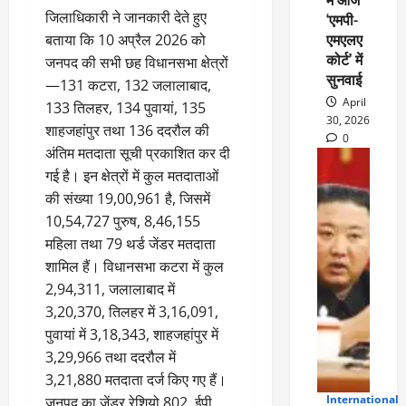
जिलाधिकारी ने जानकारी देते हुए
‘एमपी-
एमएलए
बताया कि 10 अप्रैल 2026 को
कोर्ट’ में
जनपद की सभी छह विधानसभा क्षेत्रों
सुनवाई
—131 कटरा, 132 जलालाबाद,
April
133 तिलहर, 134 पुवायां, 135
30, 2026
शाहजहांपुर तथा 136 ददरौल की
0
अंतिम मतदाता सूची प्रकाशित कर दी
गई है। इन क्षेत्रों में कुल मतदाताओं
की संख्या 19,00,961 है, जिसमें
10,54,727 पुरुष, 8,46,155
महिला तथा 79 थर्ड जेंडर मतदाता
शामिल हैं। विधानसभा कटरा में कुल
2,94,311, जलालाबाद में
3,20,370, तिलहर में 3,16,091,
पुवायां में 3,18,343, शाहजहांपुर में
3,29,966 तथा ददरौल में
3,21,880 मतदाता दर्ज किए गए हैं।
International
जनपद का जेंडर रेशियो 802, ईपी
5