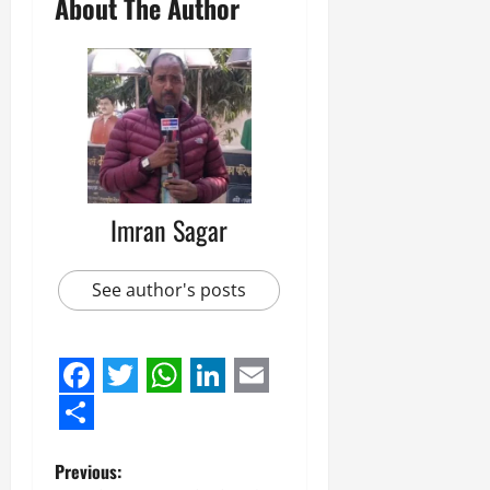
About The Author
Imran Sagar
See author's posts
Facebook
Twitter
WhatsApp
LinkedIn
Email
Share
P
Previous: