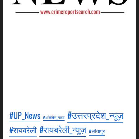
Crime Report Search is a news agency. It will be our
goal to cover as much crime news as possible and
keep an eye on every minor and major news.
Through this, we will broadcast episodes daily, in
which events related to crime will be shown. All our
episodes will be aired in Hindi. All these episodes
will be aired on YouTube, to see which you can visit
our YouTube channel.
#उत्तरप्रदेश_न्यूज़
#UP_News
#अखिलेश_यादव
#रायबरेली_न्यूज़
#रायबरेली
#सीतापुर