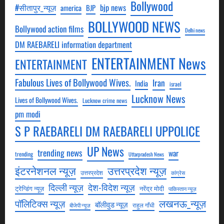
Bollywood
#सीतापुर_न्यूज़
bjp news
america
BJP
BOLLYWOOD NEWS
Bollywood action films
Delhi news
DM RAEBARELI information department
ENTERTAINMENT News
ENTERTAINMENT
Fabulous Lives of Bollywood Wives.
Iran
India
israel
Lucknow News
Lives of Bollywood Wives.
Lucknow crime news
pm modi
S P RAEBARELI DM RAEBARELI UPPOLICE
UP News
trending news
war
trending
Uttarpradesh News
उत्तरप्रदेश न्यूज़
इंटरनेशनल न्यूज़
उत्तरप्रदेश
कांग्रेस
देश-विदेश न्यूज़
दिल्ली न्यूज़
ट्रेन्डिंग न्यूज़
नरेंद्र मोदी
पाकिस्तान न्यूज़
लखनऊ_न्यूज़
पॉलिटिक्स न्यूज़
बॉलीवुड न्यूज़
राहुल गाँधी
बीजेपी न्यूज़