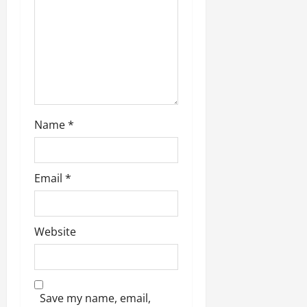
i
o
n
Name
*
Email
*
Website
Save my name, email,