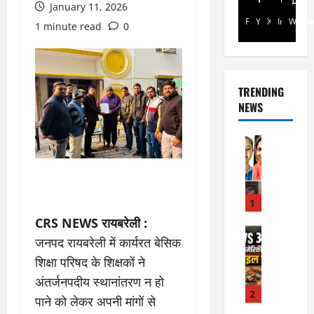
January 11, 2026
Facebook
Youtube
X
Instagra
Whats
1 minute read
0
TRENDING
NEWS
Rajsthan
रा
ज
स्था
न
1
में
CRS NEWS रायबरेली :
प्र
Internati
जनपद रायबरेली में कार्यरत बेसिक
World
सू
जॉ
शिक्षा परिषद के शिक्षकों ने
ता
र्ड
ओं
अंतर्जनपदीय स्थानांतरण न हो
न
की
2
पाने को लेकर अपनी मांगों से
में
मौ