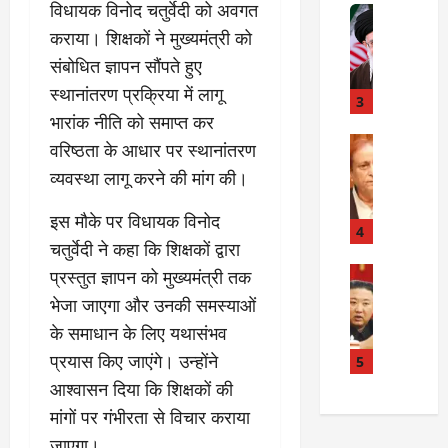
विधायक विनोद चतुर्वेदी को अवगत
त
Internati
त
बा
I
:
कराया। शिक्षकों ने मुख्यमंत्री को
ही
n
अ
संबोधित ज्ञापन सौंपते हुए
म
d
स्प
स्थानांतरण प्रक्रिया में लागू
चा
i
3
ता
क
a
भारांक नीति को समाप्त कर
लों
र
I
Rampur
की
वरिष्ठता के आधार पर स्थानांतरण
A
क्या
r
ला
व्यवस्था लागू करने की मांग की।
z
बो
a
प
a
ला
n
र
इस मौके पर विधायक विनोद
m
ई
R
4
वा
चतुर्वेदी ने कहा कि शिक्षकों द्वारा
K
रा
e
ही
h
न
Internati
l
प्रस्तुत ज्ञापन को मुख्यमंत्री तक
या
उ
a
?
a
ह
भेजा जाएगा और उनकी समस्याओं
त्त
n
t
त्या
के समाधान के लिए यथासंभव
र
के
i
?
July
को
प्रयास किए जाएंगे। उन्होंने
खि
5
o
14,
रि
ला
2026
n
आश्वासन दिया कि शिक्षकों की
July
या
फ
s
15,
मांगों पर गंभीरता से विचार कराया
0
ई
ग
:
2026
जाएगा।