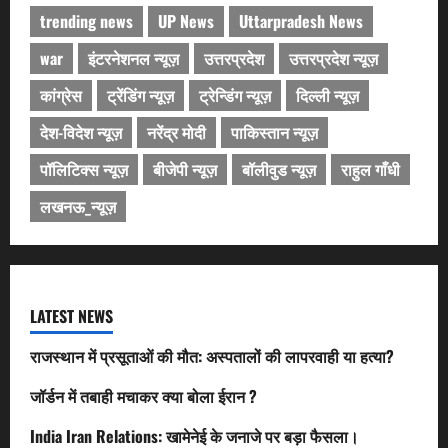
trending news
UP News
Uttarpradesh News
war
इंटरनेशनल न्यूज़
उत्तरप्रदेश
उत्तरप्रदेश न्यूज़
कांग्रेस
ट्रेंडिंग न्यूज़
ट्रेन्डिंग न्यूज़
दिल्ली न्यूज़
देश-विदेश न्यूज़
नरेंद्र मोदी
पाकिस्तान न्यूज़
पॉलिटिक्स न्यूज़
बीजेपी न्यूज़
बॉलीवुड न्यूज़
राहुल गाँधी
लखनऊ_न्यूज़
LATEST NEWS
राजस्थान में प्रसूताओं की मौत: अस्पतालों की लापरवाही या हत्या?
जॉर्डन में तबाही मचाकर क्या बोला ईरान ?
India Iran Relations: खामेनेई के जनाजे पर बड़ा फैसला।