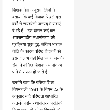
चु
वा
खा
ना
0
ह
मे
शिक्षक नेता अनुराग द्विवेदी ने
व
को
ने
:
ध
बताया कि कई शिक्षक पिछले दस
ई
लो
म
के
वर्षों से रायबरेली जनपद में सेवाएं
क
का
ज
दे रहे हैं। इस दौरान कई बार
तं
ने
ना
अंतर्जनपदीय स्थानांतरण की
त्र
के
जे
का
मा
प
प्रक्रिया शुरू हुई, लेकिन भारांक
मु
म
र
नीति के कारण वरिष्ठ शिक्षकों को
खौ
ले
ब
इसका लाभ नहीं मिल सका, जबकि
टा
में
ड़ा
या
सेवा में कनिष्ठ शिक्षक स्थानांतरण
आ
फै
स
ज
स
पाने में सफल हो जाते हैं।
त्ता
‘
ला
का
ए
।
उन्होंने कहा कि बेसिक शिक्षा
पू
म
नियमावली 1981 के नियम 22 के
र्ण
पी
July
अनुसार यदि वरिष्ठता आधारित
नि
-
1,
यं
अंतर्जनपदीय स्थानांतरण प्रतिवर्ष
ए
2026
त्र
म
किया जाए, तो वरिष्ठ शिक्षकों को