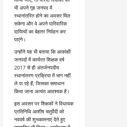
0
ण
ए
भी अपने गृह जनपद में
?
ल
स्थानांतरित होने का अवसर मिल
ए
को
सकेगा और वे अपने पारिवारिक
March
र्ट
20,
दायित्वों का बेहतर निर्वहन कर
2026
’
पाएंगे।
में
0
सु
उन्होंने यह भी बताया कि आकांक्षी
न
जनपदों में कार्यरत शिक्षक वर्ष
वा
ई
2017 से ही अंतर्जनपदीय
स्थानांतरण प्रक्रिया में भाग नहीं
April
ले पा रहे हैं, जिसका समाधान
30,
किया जाना अत्यंत आवश्यक है।
2026
0
इस अवसर पर शिक्षकों ने विधायक
प्रतिनिधि आशीष चतुर्वेदी को
नववर्ष की शुभकामनाएं देते हुए