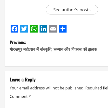
See author's posts
Facebook
Twitter
WhatsApp
LinkedIn
Email
Share
P
Previous:
गोरखपुर महोत्सव में संस्कृति, सम्मान और विकास की झलक
o
s
t
Leave a Reply
n
Your email address will not be published.
Required fi
a
Comment
*
v