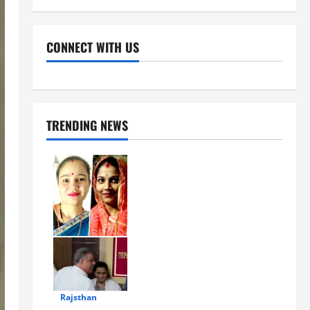
CONNECT WITH US
Facebook
Youtube
X
Instagram
Whatsapp
TRENDING NEWS
Rajsthan
1