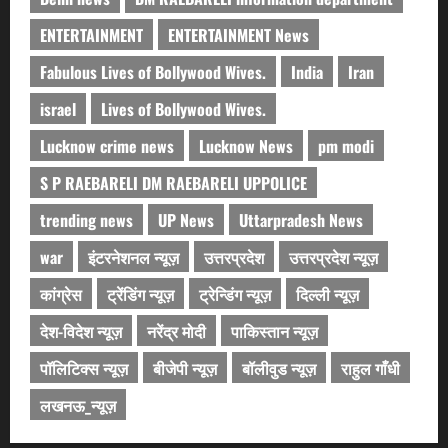
ENTERTAINMENT
ENTERTAINMENT News
Fabulous Lives of Bollywood Wives.
India
Iran
israel
Lives of Bollywood Wives.
Lucknow crime news
Lucknow News
pm modi
S P RAEBARELI DM RAEBARELI UPPOLICE
trending news
UP News
Uttarpradesh News
war
इंटरनेशनल न्यूज़
उत्तरप्रदेश
उत्तरप्रदेश न्यूज़
कांग्रेस
ट्रेंडिंग न्यूज़
ट्रेन्डिंग न्यूज़
दिल्ली न्यूज़
देश-विदेश न्यूज़
नरेंद्र मोदी
पाकिस्तान न्यूज़
पॉलिटिक्स न्यूज़
बीजेपी न्यूज़
बॉलीवुड न्यूज़
राहुल गाँधी
लखनऊ_न्यूज़