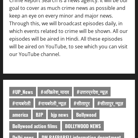
Crime Report Search is a news agency. It will be our
goal to cover as much crime news as possible and
keep an eye on every minor and major news.
Through this, we will broadcast episodes daily, in
which events related to crime will be shown. All our
episodes will be aired in Hindi. All these episodes
will be aired on YouTube, to see which you can visit
our YouTube channel.
#UP_News
#अखिलेश_यादव
#उत्तरप्रदेश_न्यूज़
#रायबरेली
#रायबरेली_न्यूज़
#सीतापुर
#सीतापुर_न्यूज़
america
BJP
bjp news
Bollywood
Bollywood action films
BOLLYWOOD NEWS
Delhi news
DM RAEBARELI information department