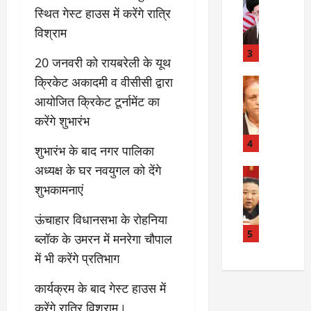
बा
I
:
स्थित गेस्ट हाउस में करेंगे रात्रि
ही
n
अ
विश्राम
म
d
स्प
चा
i
3
ता
20 जनवरी को रायबरेली के यूथ
क
a
लों
क्रिकेट अकादमी व वीसीसी द्वारा
र
I
Rampur
की
A
क्या
r
ला
आयोजित क्रिकेट टूर्नामेंट का
z
बो
a
प
करेंगे शुभारंभ
a
ला
n
र
m
ई
R
4
वा
शुभारंभ के बाद नगर पालिका
K
रा
e
ही
अध्यक्ष के घर नवयुगल को देंगे
h
न
Internati
l
या
उ
a
?
शुभकामनाएं
a
ह
त्त
n
t
त्या
र
के
ऊंचाहार विधानसभा के रोहनिया
i
?
July
को
खि
5
o
14,
ब्लॉक के उमरन में मनरेगा चौपाल
रि
ला
2026
n
July
में भी करेंगे प्रतिभाग
या
फ
s
15,
0
ई
ग
:
2026
कार्यक्रम के बाद गेस्ट हाउस में
चु
वा
खा
करेंगे रात्रि विश्राम।
ना
0
ह