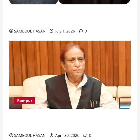
India Iran Relations: खामेनेई के जनाजे पर बड़ा
फैसला।
SAMEOUL HASAN
July 1, 2026
0
Rampur
Azam Khan के खिलाफ गवाह को धमकाने के मामले में
आज ‘एमपी-एमएलए कोर्ट’ में सुनवाई
SAMEOUL HASAN
April 30, 2026
0