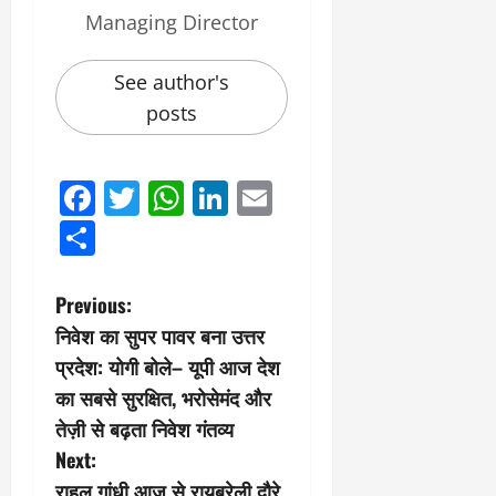
?
ल
Managing Director
ए
को
March
See author's
र्ट
20,
2026
’
posts
में
0
सु
न
Facebook
Twitter
WhatsApp
LinkedIn
Email
वा
Share
ई
April
P
Previous:
30,
2026
निवेश का सुपर पावर बना उत्तर
o
प्रदेश: योगी बोले– यूपी आज देश
0
s
का सबसे सुरक्षित, भरोसेमंद और
तेज़ी से बढ़ता निवेश गंतव्य
t
Next:
राहुल गांधी आज से रायबरेली दौरे