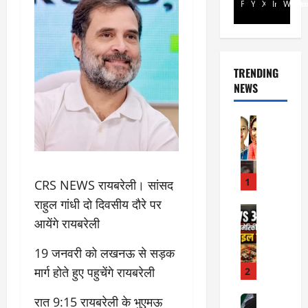
Facebook
Youtube
X
Instagra
Whats
TRENDING
NEWS
Rajsthan
रा
ज
स्था
न
1
CRS NEWS रायबरेली। सांसद
में
राहुल गांधी दो दिवसीय दौरे पर
प्र
Internati
आयेंगे रायबरेली
World
सू
जॉ
ता
19 जनवरी को लखनऊ से सड़क
र्ड
ओं
न
की
मार्ग होते हुए पहुचेंगे रायबरेली
2
में
मौ
त
Internati
रात 9:15 रायबरेली के भुएमऊ
त