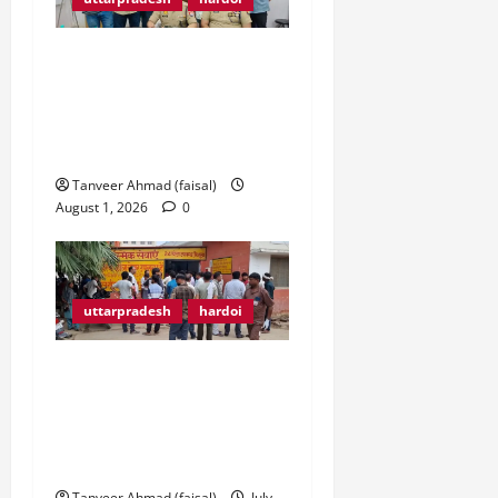
हरदोई में दोहरे हत्याकांड का
पुलिस ने किया खुलासा 3
नाबालिगों समेत 5 आरोपी
गिरफ्तार
Tanveer Ahmad (faisal)
August 1, 2026
0
uttarpradesh
hardoi
नौवीं के छात्र ने की
खुदकुशी,सदमे में मां ने तीसरी
मंजिल से लगाई छलांग,मां बेटे
की मौत से मचा कोहराम…
Tanveer Ahmad (faisal)
July