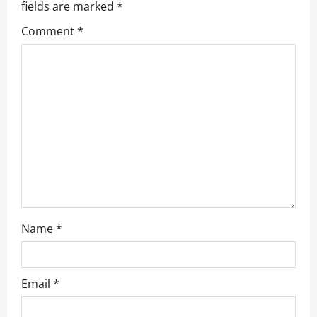
fields are marked
*
g
Comment
*
a
t
i
o
n
Name
*
Email
*