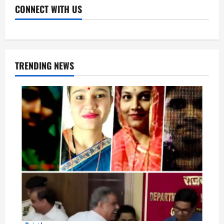
CONNECT WITH US
Facebook
Youtube
X
Instagram
Whatsapp
TRENDING NEWS