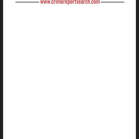
Crime Report Search is a news agency. It will be our
goal to cover as much crime news as possible and
keep an eye on every minor and major news.
Through this, we will broadcast episodes daily, in
which events related to crime will be shown. All our
episodes will be aired in Hindi. All these episodes
will be aired on YouTube, to see which you can visit
our YouTube channel.
#उत्तरप्रदेश_न्यूज़
#UP_News
#अखिलेश_यादव
#रायबरेली_न्यूज़
#रायबरेली
#सीतापुर
Bollywood
#सीतापुर_न्यूज़
bjp news
america
BJP