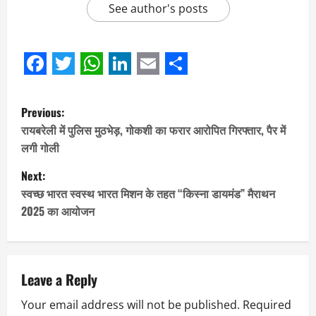
See author's posts
Facebook
Twitter
WhatsApp
LinkedIn
Email
Share
P
Previous:
o
रायबरेली में पुलिस मुठभेड़, गोकशी का फरार आरोपित गिरफ्तार, पैर में
लगी गोली
s
Next:
t
स्वच्छ भारत स्वस्थ भारत मिशन के तहत “किस्ना डायमंड” मैराथन
2025 का आयोजन
n
a
v
Leave a Reply
Your email address will not be published.
Required
i