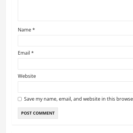
i
o
Name
*
n
Email
*
Website
Save my name, email, and website in this browse