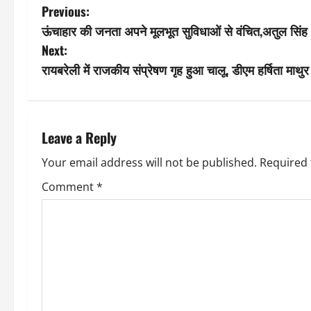
P
Previous:
ऊंचाहार की जनता अपने मूलभूत सुविधाओं से वंचित,अतुल सिंह
o
Next:
s
रायबरेली में राजकीय संप्रेषण गृह हुआ चालू, डीएम हर्षिता म
t
n
Leave a Reply
a
Your email address will not be published.
Required 
v
Comment
*
i
g
a
t