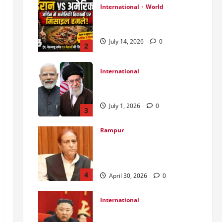
International
World
जॉर्डन में तबाही मचाकर क्या बोला
ईरान ?
July 14, 2026
0
2
International
India Iran Relations: खामेनेई के
जनाजे पर बड़ा फैसला।
July 1, 2026
0
3
Rampur
Azam Khan के खिलाफ गवाह को
धमकाने के मामले में आज ‘एमपी-
एमएलए कोर्ट’ में सुनवाई
4
April 30, 2026
0
International
उत्तर कोरियाई चुनाव: लोकतंत्र का
मुखौटा या सत्ता का पूर्ण नियंत्रण?