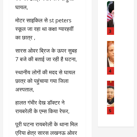
त
Internati
त
घायल,
बा
I
:
ही
n
अ
मोटर साइकिल से st peters
म
d
स्प
स्कूल जा रहा था कक्षा ग्यारहवीं
चा
i
3
ता
क
a
का छात्र ,
लों
र
I
Rampur
की
A
क्या
सारस ओवर ब्रिज के ऊपर सुबह
r
ला
z
बो
a
प
7 बजे की बताई जा रही है घटना,
a
ला
n
र
m
ई
R
4
वा
स्थानीय लोगों की मदद से घायल
K
रा
e
ही
छात्र को पहुंचाया गया जिला
h
न
Internati
l
या
अस्पताल,
उ
a
?
a
ह
त्त
n
t
त्या
हालत गंभीर देख डॉक्टर ने
र
के
i
?
July
को
खि
रायबरेली के एम्स किया रेफर,
5
o
14,
रि
ला
2026
n
July
या
फ
पूरी घटना रायबरेली के थाना मिल
s
15,
0
ई
ग
:
एरिया क्षेत्र सारस लखनऊ ओवर
2026