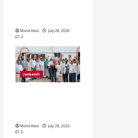
रंगे हाथ चोरी की कोशिश करते
पकड़े गए दो युवक, ग्रामीणों ने
पकड़कर पुलिस को सौंपा।
Mohd Abid
July 28, 2026
0
raebareli
व्यापारी उत्पीड़न के खिलाफ
व्यापार मंडल जिलाधिकारी से
मिल कर हो रहे उत्पीड़न पर
रोक लगाने की उठाई मांग।
Mohd Abid
July 28, 2026
0