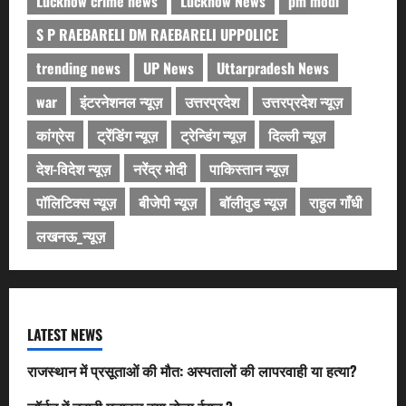
Lucknow crime news
Lucknow News
pm modi
S P RAEBARELI DM RAEBARELI UPPOLICE
trending news
UP News
Uttarpradesh News
war
इंटरनेशनल न्यूज़
उत्तरप्रदेश
उत्तरप्रदेश न्यूज़
कांग्रेस
ट्रेंडिंग न्यूज़
ट्रेन्डिंग न्यूज़
दिल्ली न्यूज़
देश-विदेश न्यूज़
नरेंद्र मोदी
पाकिस्तान न्यूज़
पॉलिटिक्स न्यूज़
बीजेपी न्यूज़
बॉलीवुड न्यूज़
राहुल गाँधी
लखनऊ_न्यूज़
LATEST NEWS
राजस्थान में प्रसूताओं की मौत: अस्पतालों की लापरवाही या हत्या?