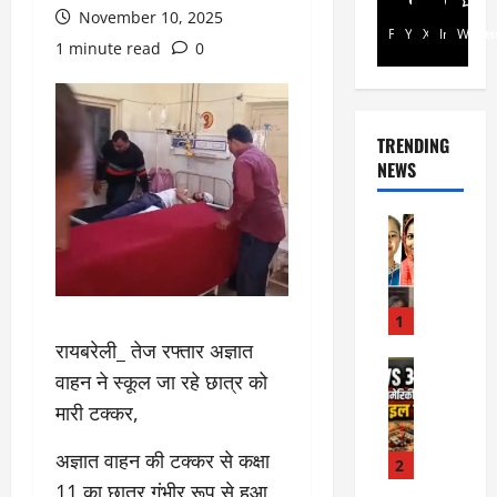
November 10, 2025
Facebook
Youtube
X
Instagra
Whats
1 minute read
0
TRENDING
NEWS
Rajsthan
रा
ज
स्था
न
1
में
रायबरेली_ तेज रफ्तार अज्ञात
प्र
Internati
वाहन ने स्कूल जा रहे छात्र को
World
सू
जॉ
मारी टक्कर,
ता
र्ड
ओं
न
अज्ञात वाहन की टक्कर से कक्षा
की
2
में
मौ
11 का छात्र गंभीर रूप से हुआ