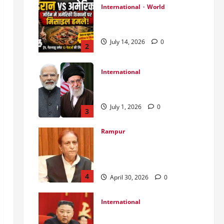
International
World
जॉर्डन में तबाही मचाकर क्या बोला
ईरान ?
July 14, 2026
0
2
International
India Iran Relations: खामेनेई के
जनाजे पर बड़ा फैसला।
July 1, 2026
0
3
Rampur
Azam Khan के खिलाफ गवाह को
धमकाने के मामले में आज ‘एमपी-
एमएलए कोर्ट’ में सुनवाई
4
April 30, 2026
0
International
उत्तर कोरियाई चुनाव: लोकतंत्र का
मुखौटा या सत्ता का पूर्ण नियंत्रण?