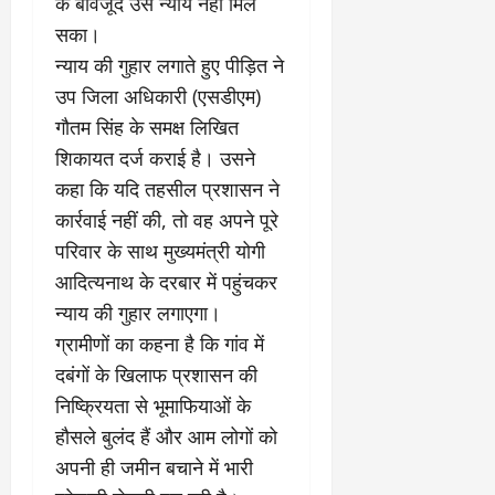
चु
वा
के बावजूद उसे न्याय नहीं मिल
खा
ना
0
ह
मे
सका।
व
को
ने
न्याय की गुहार लगाते हुए पीड़ित ने
:
ध
ई
उप जिला अधिकारी (एसडीएम)
लो
म
के
क
का
ज
गौतम सिंह के समक्ष लिखित
तं
ने
ना
शिकायत दर्ज कराई है। उसने
त्र
के
जे
कहा कि यदि तहसील प्रशासन ने
का
मा
प
मु
कार्रवाई नहीं की, तो वह अपने पूरे
म
र
खौ
ले
ब
परिवार के साथ मुख्यमंत्री योगी
टा
में
ड़ा
आदित्यनाथ के दरबार में पहुंचकर
या
आ
फै
न्याय की गुहार लगाएगा।
स
ज
स
त्ता
‘
ग्रामीणों का कहना है कि गांव में
ला
का
ए
।
दबंगों के खिलाफ प्रशासन की
पू
म
निष्क्रियता से भूमाफियाओं के
र्ण
पी
July
हौसले बुलंद हैं और आम लोगों को
नि
-
1,
यं
ए
अपनी ही जमीन बचाने में भारी
2026
त्र
म