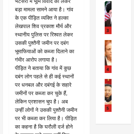
भटसरा में भूमि विवाद को लेकर
त
Internati
त
बड़ा मामला सामने आया है। गांव
बा
I
:
ही
n
के एक पीड़ित व्यक्ति ने हल्का
अ
म
d
स्प
लेखपाल शिव प्रकाश मौर्य और
चा
i
3
ता
स्थानीय पुलिस पर रिश्वत लेकर
क
a
लों
उसकी पुश्तैनी जमीन पर दबंग
र
I
Rampur
की
A
क्या
r
ला
भूमाफियाओं को कब्जा दिलाने का
z
बो
a
प
गंभीर आरोप लगाया है।
a
ला
n
र
पीड़ित ने बताया कि गांव में कुछ
m
ई
R
4
वा
K
रा
e
दबंग लोग पहले से ही कई स्थानों
ही
h
न
Internati
l
या
पर धनबल और दबंगई के सहारे
उ
a
?
a
ह
जमीनों पर कब्जा कर चुके हैं,
त्त
n
t
त्या
र
लेकिन प्रशासन चुप है। अब
के
i
?
July
को
खि
5
o
14,
उन्हीं लोगों ने उसकी पुश्तैनी जमीन
रि
ला
2026
n
पर भी कब्जा कर लिया है। पीड़ित
July
या
फ
s
15,
0
का कहना है कि घरौली दर्ज होने
ई
ग
:
2026