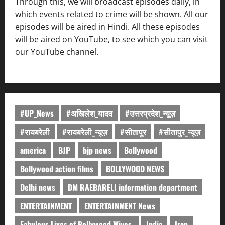
Through this, we will broadcast episodes daily, in
which events related to crime will be shown. All our
episodes will be aired in Hindi. All these episodes
will be aired on YouTube, to see which you can visit
our YouTube channel.
#UP_News
#अखिलेश_यादव
#उत्तरप्रदेश_न्यूज़
#रायबरेली
#रायबरेली_न्यूज़
#सीतापुर
#सीतापुर_न्यूज़
america
BJP
bjp news
Bollywood
Bollywood action films
BOLLYWOOD NEWS
Delhi news
DM RAEBARELI information department
ENTERTAINMENT
ENTERTAINMENT News
Fabulous Lives of Bollywood Wives.
India
Iran