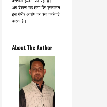
परेशानी झेलनी पड़ रही है।
0
ण
ए
अब देखना यह होगा कि प्रशासन
?
ल
इस गंभीर आरोप पर क्या कार्रवाई
ए
को
March
करता है।
र्ट
20,
2026
’
में
0
सु
About The Author
न
वा
ई
April
30,
2026
0