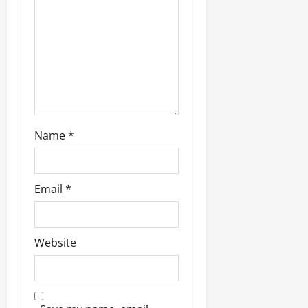
o
n
Name
*
Email
*
Website