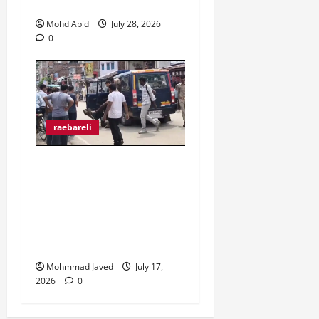
रोक लगाने की उठाई मांग।
Mohd Abid
July 28, 2026
0
raebareli
मुराईबाग चौराहे पर हाइवोल्टेज
ड्रामा, ट्रक चालक ने पुलिस
पर मारपीट का लगाया आरोप,
गिरफ्तारी से बचने के लिए बीच
चौराहे पर लेटा ट्रक चालक
Mohmmad Javed
July 17,
2026
0