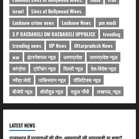
israel
Lives of Bollywood Wives.
Lucknow crime news
Lucknow News
pm modi
S P RAEBARELI DM RAEBARELI UPPOLICE
trending
trending news
UP News
Uttarpradesh News
war
इंटरनेशनल न्यूज़
उत्तरप्रदेश
उत्तरप्रदेश न्यूज़
कांग्रेस
ट्रेन्डिंग न्यूज़
दिल्ली न्यूज़
देश-विदेश न्यूज़
नरेंद्र मोदी
पाकिस्तान न्यूज़
पॉलिटिक्स न्यूज़
बीजेपी न्यूज़
बॉलीवुड न्यूज़
राहुल गाँधी
लखनऊ_न्यूज़
LATEST NEWS
राजस्थान में प्रसूताओं की मौत: अस्पतालों की लापरवाही या हत्या?