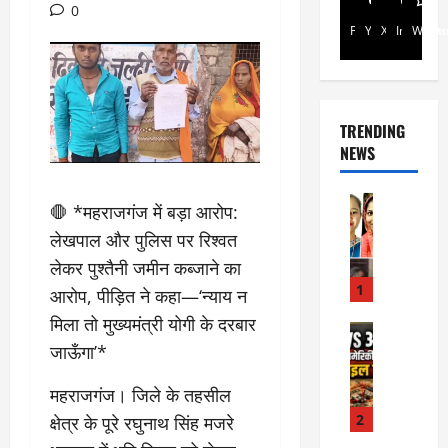
0
Facebook
Youtube
X
Instagra
Whats
TRENDING
NEWS
Rajsthan
🛑 *महराजगंज में बड़ा आरोप:
रा
लेखपाल और पुलिस पर रिश्वत
ज
स्था
लेकर पुश्तैनी जमीन कब्जाने का
न
1
आरोप, पीड़ित ने कहा—‘न्याय न
में
मिला तो मुख्यमंत्री योगी के दरबार
प्र
Internati
जाऊँगा’*
World
सू
जॉ
ता
र्ड
महराजगंज। जिले के तहसील
ओं
न
की
2
क्षेत्र के पूरे रघुनाथ सिंह मजरे
में
मौ