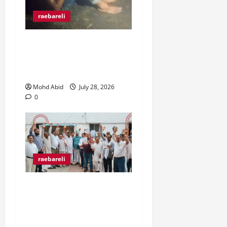
raebareli
रंगे हाथ चोरी की कोशिश करते
पकड़े गए दो युवक, ग्रामीणों ने
पकड़कर पुलिस को सौंपा।
Mohd Abid
July 28, 2026
0
raebareli
व्यापारी उत्पीड़न के खिलाफ
व्यापार मंडल जिलाधिकारी से
मिल कर हो रहे उत्पीड़न पर