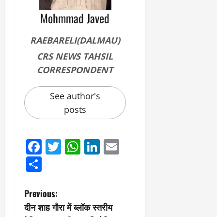
Mohmmad Javed
RAEBARELI(DALMAU)
CRS NEWS TAHSIL
CORRESPONDENT
See author's
posts
Facebook
Twitter
WhatsApp
LinkedIn
Email
Share
P
Previous:
दीन शाह गौरा में ब्लॉक स्तरीय
o