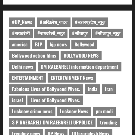
#UP_News
#अखिलेश_यादव
#उत्तरप्रदेश_न्यूज़
#रायबरेली
#रायबरेली_न्यूज़
#सीतापुर
#सीतापुर_न्यूज़
america
BJP
bjp news
Bollywood
Bollywood action films
BOLLYWOOD NEWS
Delhi news
DM RAEBARELI information department
ENTERTAINMENT
ENTERTAINMENT News
Fabulous Lives of Bollywood Wives.
India
Iran
israel
Lives of Bollywood Wives.
Lucknow crime news
Lucknow News
pm modi
S P RAEBARELI DM RAEBARELI UPPOLICE
trending
trending news
UP News
Uttarpradesh News