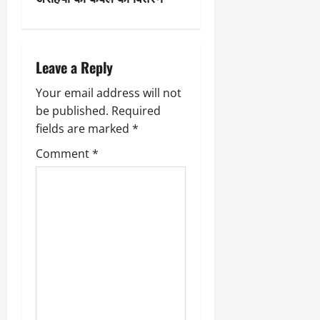
v
i
Leave a Reply
g
Your email address will not
a
be published.
Required
fields are marked
*
t
Comment
*
i
o
n