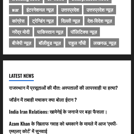
war
इंटरनेशनल न्यूज़
उत्तरप्रदेश
उत्तरप्रदेश न्यूज़
कांग्रेस
ट्रेन्डिंग न्यूज़
दिल्ली न्यूज़
देश-विदेश न्यूज़
नरेंद्र मोदी
पाकिस्तान न्यूज़
पॉलिटिक्स न्यूज़
बीजेपी न्यूज़
बॉलीवुड न्यूज़
राहुल गाँधी
लखनऊ_न्यूज़
LATEST NEWS
राजस्थान में प्रसूताओं की मौत: अस्पतालों की लापरवाही या हत्या?
जॉर्डन में तबाही मचाकर क्या बोला ईरान ?
India Iran Relations: खामेनेई के जनाजे पर बड़ा फैसला।
Azam Khan के खिलाफ गवाह को धमकाने के मामले में आज ‘एमपी-
एमएलए कोर्ट’ में सुनवाई