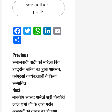
0
ण
ए
See author's
?
ल
posts
ए
को
March
र्ट
20,
Facebook
Twitter
WhatsApp
LinkedIn
Email
2026
’
में
Share
0
सु
न
वा
P
Previous:
ई
समाजवादी पार्टी की महिला विंग
o
राष्ट्रीय सचिव का हुआ आगमन,
April
s
कांग्रेसी कार्यकर्ताओं ने किया
30,
2026
सम्मानित
t
Next:
0
n
माननीय सांसद अमेठी श्री किशोरी
लाल शर्मा जी के द्वारा गरीब
a
असहयों को कंबल का वितरण