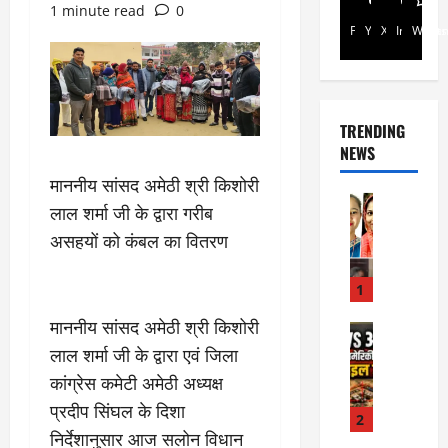
1 minute read
0
Facebook
Youtube
X
Instagra
Whats
TRENDING
NEWS
माननीय सांसद अमेठी श्री किशोरी
Rajsthan
लाल शर्मा जी के द्वारा गरीब
रा
असहयों को कंबल का वितरण
ज
स्था
न
1
में
माननीय सांसद अमेठी श्री किशोरी
प्र
Internati
World
सू
लाल शर्मा जी के द्वारा एवं जिला
जॉ
ता
कांग्रेस कमेटी अमेठी अध्यक्ष
र्ड
ओं
प्रदीप सिंघल के दिशा
न
की
2
में
निर्देशानुसार आज सलोन विधान
मौ