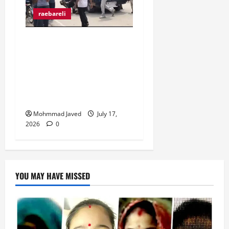
raebareli
मुराईबाग चौराहे पर हाइवोल्टेज
ड्रामा, ट्रक चालक ने पुलिस
पर मारपीट का लगाया आरोप,
गिरफ्तारी से बचने के लिए बीच
चौराहे पर लेटा ट्रक चालक
Mohmmad Javed
July 17,
2026
0
YOU MAY HAVE MISSED