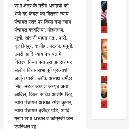
त
Internati
त
सभा क्षेत्र के गरीब असहयों को
बा
I
:
भेजे गए कंबल का वितरण न्याय
ही
n
अ
पंचायत स्तर पर किया गया न्याय
म
d
स्प
चा
i
पंचायत बरवलिया, मोहनगंज,
3
ता
क
a
लों
सूची, खैरानी पहाड़ गढ़ , पारी,
र
I
Rampur
की
नूरुद्दीनपुर, कसीहा, मटका, ममुनी,
A
क्या
r
ला
z
बो
उमरी आदि न्याय पंचायत में
a
प
a
ला
n
र
वितरण किया गया इस अवसर पर
m
ई
R
4
वा
सलोन विधानसभा पूर्व प्रत्याशी
K
रा
e
ही
अर्जुन पासी, ब्लॉक अध्यक्ष धर्मेंद्र
h
न
Internati
l
या
उ
a
?
a
सिंह, मंडल अध्यक्ष अय्यूब अता
ह
त्त
n
t
त्या
आदिल, जिला सचिव आशीष सिंह,
र
के
i
?
July
न्याय पंचायत अध्यक्ष रमेश कुमार,
को
खि
5
o
14,
रि
न्याय पंचायत बृजेंद्र पांडे, आदि
ला
2026
n
July
या
फ
s
ग्राम सभा अध्यक्ष व कांग्रेसी जन
15,
0
ई
ग
:
2026
उपस्थित रहे