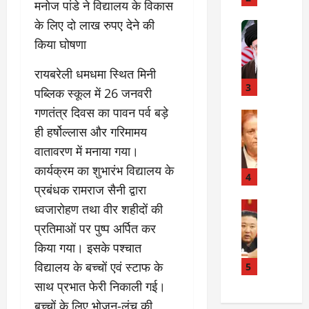
मनोज पांडे ने विद्यालय के विकास
में
मौ
त
के लिए दो लाख रुपए देने की
Internati
त
बा
I
:
किया घोषणा
ही
n
अ
म
d
स्प
रायबरेली धमधमा स्थित मिनी
चा
i
3
ता
पब्लिक स्कूल में 26 जनवरी
क
a
लों
गणतंत्र दिवस का पावन पर्व बड़े
र
I
Rampur
की
A
क्या
r
ही हर्षोल्लास और गरिमामय
ला
z
बो
a
प
वातावरण में मनाया गया।
a
ला
n
र
कार्यक्रम का शुभारंभ विद्यालय के
m
ई
R
4
वा
प्रबंधक रामराज सैनी द्वारा
K
रा
e
ही
h
न
Internati
l
ध्वजारोहण तथा वीर शहीदों की
या
उ
a
?
a
ह
प्रतिमाओं पर पुष्प अर्पित कर
त्त
n
t
त्या
किया गया। इसके पश्चात
र
के
i
?
July
को
खि
विद्यालय के बच्चों एवं स्टाफ के
5
o
14,
रि
ला
2026
n
साथ प्रभात फेरी निकाली गई।
July
या
फ
s
15,
बच्चों के लिए भोजन-लंच की
0