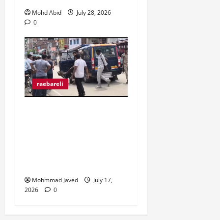
Mohd Abid
July 28, 2026
0
raebareli
मुराईबाग चौराहे पर हाइवोल्टेज
ड्रामा, ट्रक चालक ने पुलिस
पर मारपीट का लगाया आरोप,
गिरफ्तारी से बचने के लिए बीच
चौराहे पर लेटा ट्रक चालक
Mohmmad Javed
July 17,
2026
0