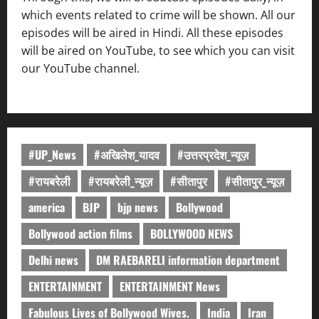
which events related to crime will be shown. All our
episodes will be aired in Hindi. All these episodes
will be aired on YouTube, to see which you can visit
our YouTube channel.
#UP_News
#अखिलेश_यादव
#उत्तरप्रदेश_न्यूज़
#रायबरेली
#रायबरेली_न्यूज़
#सीतापुर
#सीतापुर_न्यूज़
america
BJP
bjp news
Bollywood
Bollywood action films
BOLLYWOOD NEWS
Delhi news
DM RAEBARELI information department
ENTERTAINMENT
ENTERTAINMENT News
Fabulous Lives of Bollywood Wives.
India
Iran