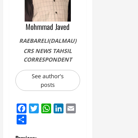
Mohmmad Javed
RAEBARELI(DALMAU)
CRS NEWS TAHSIL
CORRESPONDENT
See author's
posts
Facebook
Twitter
WhatsApp
LinkedIn
Email
Share
Previous: