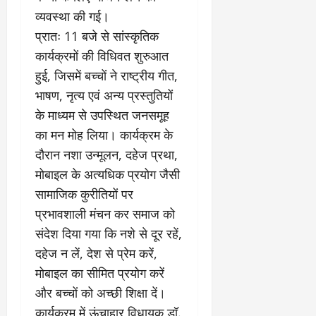
ई
ग
:
2026
व्यवस्था की गई।
चु
वा
खा
ना
0
ह
मे
प्रातः 11 बजे से सांस्कृतिक
व
को
ने
कार्यक्रमों की विधिवत शुरुआत
:
ध
ई
हुई, जिसमें बच्चों ने राष्ट्रीय गीत,
लो
म
के
क
भाषण, नृत्य एवं अन्य प्रस्तुतियों
का
ज
तं
ने
ना
के माध्यम से उपस्थित जनसमूह
त्र
के
जे
का मन मोह लिया। कार्यक्रम के
का
मा
प
दौरान नशा उन्मूलन, दहेज प्रथा,
मु
म
र
खौ
ले
मोबाइल के अत्यधिक प्रयोग जैसी
ब
टा
में
ड़ा
सामाजिक कुरीतियों पर
या
आ
फै
प्रभावशाली मंचन कर समाज को
स
ज
स
संदेश दिया गया कि नशे से दूर रहें,
त्ता
‘
ला
का
ए
।
दहेज न लें, देश से प्रेम करें,
पू
म
मोबाइल का सीमित प्रयोग करें
र्ण
पी
July
और बच्चों को अच्छी शिक्षा दें।
नि
-
1,
यं
कार्यक्रम में ऊंचाहार विधायक डॉ.
ए
2026