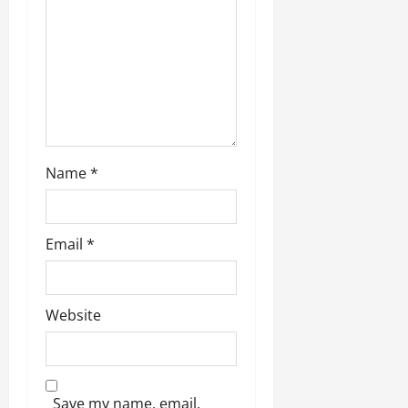
i
o
n
Name
*
Email
*
Website
Save my name, email,