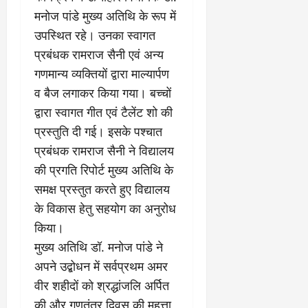
त्र
म
मनोज पांडे मुख्य अतिथि के रूप में
0
ण
ए
उपस्थित रहे। उनका स्वागत
?
ल
प्रबंधक रामराज सैनी एवं अन्य
ए
को
गणमान्य व्यक्तियों द्वारा माल्यार्पण
March
र्ट
20,
व बैज लगाकर किया गया। बच्चों
2026
’
द्वारा स्वागत गीत एवं टैलेंट शो की
में
0
प्रस्तुति दी गई। इसके पश्चात
सु
न
प्रबंधक रामराज सैनी ने विद्यालय
वा
की प्रगति रिपोर्ट मुख्य अतिथि के
ई
समक्ष प्रस्तुत करते हुए विद्यालय
के विकास हेतु सहयोग का अनुरोध
April
30,
किया।
2026
मुख्य अतिथि डॉ. मनोज पांडे ने
0
अपने उद्बोधन में सर्वप्रथम अमर
वीर शहीदों को श्रद्धांजलि अर्पित
की और गणतंत्र दिवस की महत्ता