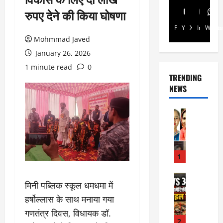
रुपए देने की किया घोषणा
Facebook
Youtube
X
Instagra
Whats
Mohmmad Javed
January 26, 2026
1 minute read
0
TRENDING
NEWS
Rajsthan
रा
ज
स्था
न
1
में
प्र
Internati
मिनी पब्लिक स्कूल धमधमा में
World
सू
जॉ
हर्षोल्लास के साथ मनाया गया
ता
र्ड
ओं
गणतंत्र दिवस, विधायक डॉ.
न
की
2