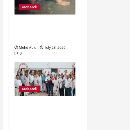
raebareli
रंगे हाथ चोरी की कोशिश करते
पकड़े गए दो युवक, ग्रामीणों ने
पकड़कर पुलिस को सौंपा।
Mohd Abid
July 28, 2026
0
raebareli
व्यापारी उत्पीड़न के खिलाफ
व्यापार मंडल जिलाधिकारी से
मिल कर हो रहे उत्पीड़न पर
रोक लगाने की उठाई मांग।