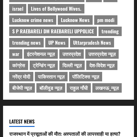
israel
Lives of Bollywood Wives.
Lucknow crime news
Lucknow News
pm modi
S P RAEBARELI DM RAEBARELI UPPOLICE
trending
trending news
UP News
Uttarpradesh News
war
इंटरनेशनल न्यूज़
उत्तरप्रदेश
उत्तरप्रदेश न्यूज़
कांग्रेस
ट्रेन्डिंग न्यूज़
दिल्ली न्यूज़
देश-विदेश न्यूज़
नरेंद्र मोदी
पाकिस्तान न्यूज़
पॉलिटिक्स न्यूज़
बीजेपी न्यूज़
बॉलीवुड न्यूज़
राहुल गाँधी
लखनऊ_न्यूज़
LATEST NEWS
राजस्थान में प्रसूताओं की मौत: अस्पतालों की लापरवाही या हत्या?