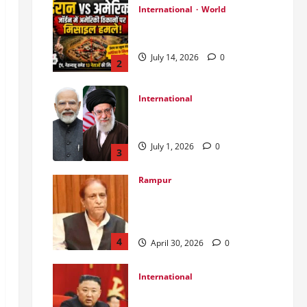
International
World
जॉर्डन में तबाही मचाकर क्या बोला
ईरान ?
July 14, 2026
0
2
International
India Iran Relations: खामेनेई के
जनाजे पर बड़ा फैसला।
July 1, 2026
0
3
Rampur
Azam Khan के खिलाफ गवाह को
धमकाने के मामले में आज ‘एमपी-
एमएलए कोर्ट’ में सुनवाई
4
April 30, 2026
0
International
उत्तर कोरियाई चुनाव: लोकतंत्र का
मुखौटा या सत्ता का पूर्ण नियंत्रण?