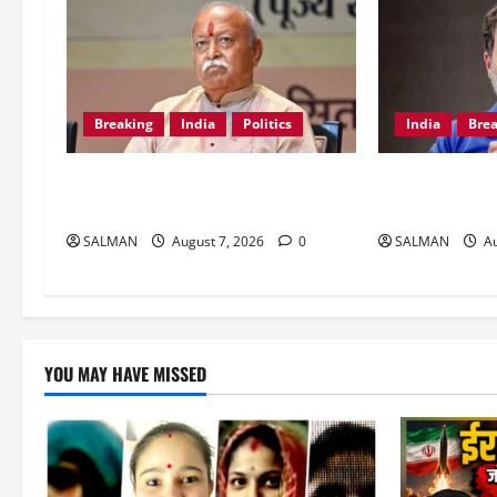
Breaking
India
Politics
India
Bre
RSS चीफ मोहन भागवत आरक्षण पर क्या
Jharkhand Prot
बोले ?।
समर्थन में आए रा
SALMAN
August 7, 2026
0
SALMAN
Au
YOU MAY HAVE MISSED