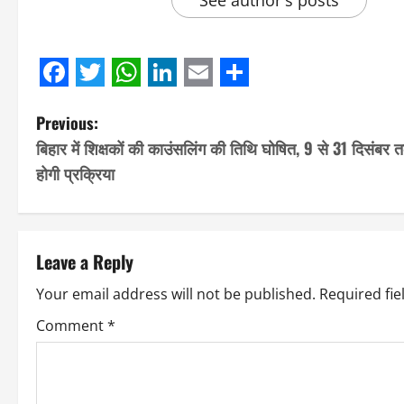
See author's posts
Facebook
Twitter
WhatsApp
LinkedIn
Email
Share
P
Previous:
बिहार में शिक्षकों की काउंसलिंग की तिथि घोषित, 9 से 31 दिसंबर 
o
होगी प्रक्रिया
s
t
Leave a Reply
n
Your email address will not be published.
Required fi
a
Comment
*
v
i