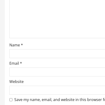
g
a
t
i
o
Name
*
n
Email
*
Website
Save my name, email, and website in this browser f