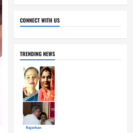
CONNECT WITH US
Facebook
Youtube
X
Instagram
Whatsapp
TRENDING NEWS
Rajsthan
1