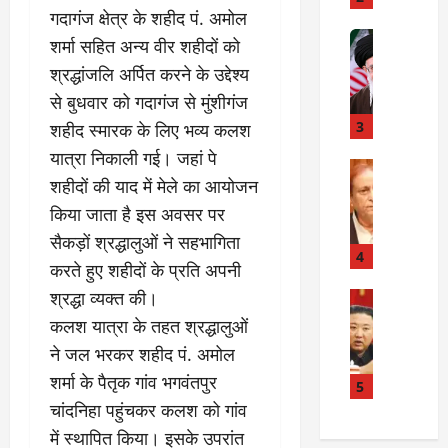
में
गदागंज क्षेत्र के शहीद पं. अमोल
मौ
त
Internati
त
शर्मा सहित अन्य वीर शहीदों को
बा
I
:
श्रद्धांजलि अर्पित करने के उद्देश्य
ही
n
अ
म
से बुधवार को गदागंज से मुंशीगंज
d
स्प
चा
i
3
ता
शहीद स्मारक के लिए भव्य कलश
क
a
लों
यात्रा निकाली गई। जहां पे
र
I
Rampur
की
शहीदों की याद में मेले का आयोजन
A
क्या
r
ला
z
बो
a
किया जाता है इस अवसर पर
प
a
ला
n
र
सैकड़ों श्रद्धालुओं ने सहभागिता
m
ई
R
4
वा
करते हुए शहीदों के प्रति अपनी
K
रा
e
ही
श्रद्धा व्यक्त की।
h
न
Internati
l
या
उ
a
?
a
कलश यात्रा के तहत श्रद्धालुओं
ह
त्त
n
t
त्या
ने जल भरकर शहीद पं. अमोल
र
के
i
?
July
शर्मा के पैतृक गांव भगवंतपुर
को
खि
5
o
14,
रि
ला
चांदनिहा पहुंचकर कलश को गांव
2026
n
July
या
फ
s
में स्थापित किया। इसके उपरांत
15,
0