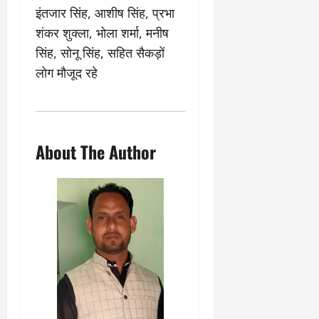
त्र
इंतजार सिंह, आशीष सिंह, प्रभा
म
0
ण
ए
शंकर शुक्ला, भोला शर्मा, मनीष
?
ल
सिंह, सोनू सिंह, सहित सैकड़ों
ए
लोग मौजूद रहे
को
March
र्ट
20,
2026
’
में
0
सु
About The Author
न
वा
ई
April
30,
2026
0