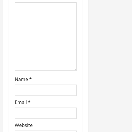
o
n
Name
*
Email
*
Website