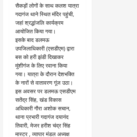
ई
ग
:
2026
सैकड़ों लोगों के साथ कलश यात्रा
चु
वा
खा
गदागंज थाने स्थित मंदिर पहुंची,
ना
0
ह
मे
व
को
ने
जहां श्रद्धांजलि कार्यक्रम
:
ध
ई
आयोजित किया गया।
लो
म
के
इसके बाद डलमऊ
क
का
ज
तं
उपजिलाधिकारी (एसडीएम) द्वारा
ने
ना
त्र
के
जे
बस को हरी झंडी दिखाकर
का
मा
प
मुंशीगंज के लिए रवाना किया
मु
म
र
गया। यात्रा के दौरान देशभक्ति
खौ
ले
ब
टा
में
के नारों से वातावरण गूंज उठा।
ड़ा
या
आ
फै
इस अवसर पर डलमऊ एसडीएम
स
ज
स
सतेंद्र सिंह, खंड विकास
त्ता
‘
ला
अधिकारी गौरा अशोक सचान,
का
ए
।
पू
म
थाना प्रभारी गदागंज दयानंद
र्ण
पी
July
तिवारी, मेजर हरीश चंद्र सिंह
नि
-
1,
मास्टर , व्यापार मंडल अध्यक्ष
यं
ए
2026