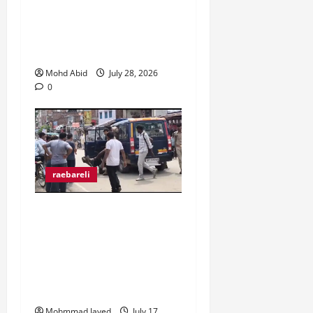
व्यापार मंडल जिलाधिकारी से
मिल कर हो रहे उत्पीड़न पर
रोक लगाने की उठाई मांग।
Mohd Abid
July 28, 2026
0
raebareli
मुराईबाग चौराहे पर हाइवोल्टेज
ड्रामा, ट्रक चालक ने पुलिस
पर मारपीट का लगाया आरोप,
गिरफ्तारी से बचने के लिए बीच
चौराहे पर लेटा ट्रक चालक
Mohmmad Javed
July 17,