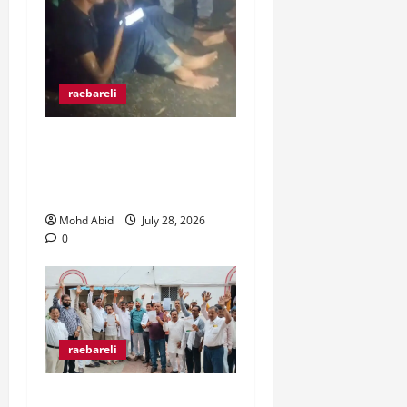
raebareli
रंगे हाथ चोरी की कोशिश करते
पकड़े गए दो युवक, ग्रामीणों ने
पकड़कर पुलिस को सौंपा।
Mohd Abid
July 28, 2026
0
raebareli
व्यापारी उत्पीड़न के खिलाफ