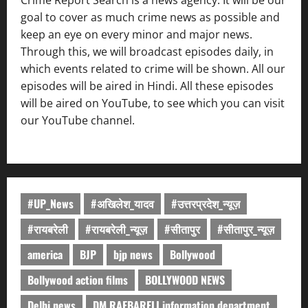
goal to cover as much crime news as possible and
keep an eye on every minor and major news.
Through this, we will broadcast episodes daily, in
which events related to crime will be shown. All our
episodes will be aired in Hindi. All these episodes
will be aired on YouTube, to see which you can visit
our YouTube channel.
#UP_News
#अखिलेश_यादव
#उत्तरप्रदेश_न्यूज़
#रायबरेली
#रायबरेली_न्यूज़
#सीतापुर
#सीतापुर_न्यूज़
america
BJP
bjp news
Bollywood
Bollywood action films
BOLLYWOOD NEWS
Delhi news
DM RAEBARELI information department