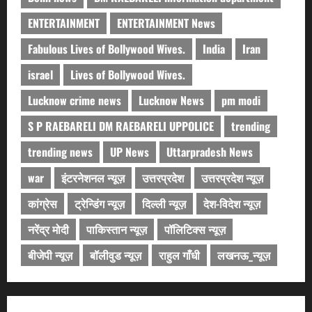
ENTERTAINMENT
ENTERTAINMENT News
Fabulous Lives of Bollywood Wives.
India
Iran
israel
Lives of Bollywood Wives.
Lucknow crime news
Lucknow News
pm modi
S P RAEBARELI DM RAEBARELI UPPOLICE
trending
trending news
UP News
Uttarpradesh News
war
इंटरनेशनल न्यूज़
उत्तरप्रदेश
उत्तरप्रदेश न्यूज़
कांग्रेस
ट्रेन्डिंग न्यूज़
दिल्ली न्यूज़
देश-विदेश न्यूज़
नरेंद्र मोदी
पाकिस्तान न्यूज़
पॉलिटिक्स न्यूज़
बीजेपी न्यूज़
बॉलीवुड न्यूज़
राहुल गाँधी
लखनऊ_न्यूज़