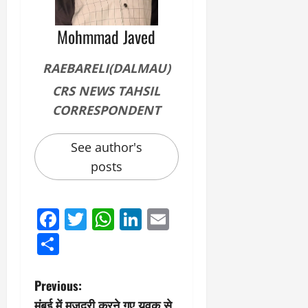
Mohmmad Javed
RAEBARELI(DALMAU)
CRS NEWS TAHSIL
CORRESPONDENT
See author's
posts
Facebook
Twitter
WhatsApp
LinkedIn
Email
Share
P
Previous:
मुंबई में मजदूरी करने गए युवक से