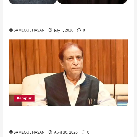
India Iran Relations: खामेनेई के जनाजे पर बड़ा
फैसला।
SAMEOUL HASAN
July 1, 2026
0
Rampur
Azam Khan के खिलाफ गवाह को धमकाने के मामले में
आज ‘एमपी-एमएलए कोर्ट’ में सुनवाई
SAMEOUL HASAN
April 30, 2026
0