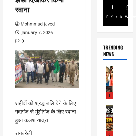
रवाना
Facebook
Youtube
X
Instagra
Whats
Mohmmad Javed
January 7, 2026
0
TRENDING
NEWS
Rajsthan
रा
ज
स्था
न
1
में
शहीदों को श्रद्धांजलि देने के लिए
प्र
Internati
गदागंज से मुंशीगंज के लिए रवाना
World
सू
हुआ कलश यात्रा
जॉ
ता
र्ड
ओं
रायबरेली।
न
की
2