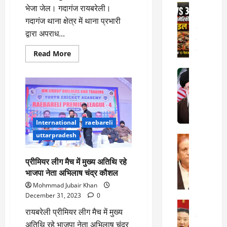
Internati
भेजा जेल। गदागंज रायबरेली।
प्र
World
सू
गदागंज थाना क्षेत्र में थाना प्रभारी
जॉ
ता
द्वारा अपराध...
र्ड
ओं
न
Read
की
Read More
more
में
2
मौ
about
Internati
त
वांछित
त
अभियुक्त
बा
I
:
को
ही
गदागंज
n
अ
पुलिस
म
d
स्प
ने
गिरफ्तार
चा
i
ता
International
raebareli
कर
क
3
a
भेजा
लों
uttarpradesh
जेल
Rampur
र
I
की
A
क्या
r
ला
प्रीमियर लीग मैच में मुख्य अतिथि रहे
z
बो
a
प
भाजपा नेता अभिलाष चंद्र कौशल
a
ला
n
र
m
ई
R
Mohmmad Jubair Khan
वा
4
K
रा
e
December 31, 2023
0
ही
Internati
h
न
l
या
रायबरेली प्रीमियर लीग मैच में मुख्य
उ
a
?
a
ह
अतिथि रहे भाजपा नेता अभिलाष चंद्र