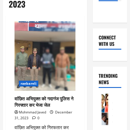
2023
CONNECT
WITH US
Facebook
Youtube
X
Instagram
Whatsapp
TRENDING
NEWS
raebareli
Rajsthan
वांछित अभियुक्त को गदागंज पुलिस ने
रा
गिरफ्तार कर भेजा जेल
ज
Mohmmad Javed
December
स्था
31, 2023
0
न
वांछित अभियुक्त को गिरफतार कर
1
में