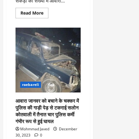
सैकड़ो की संख्या में आवारा...
का
ए
।
पू
म
Read
Read More
more
र्ण
पी
July
about
नि
आवारा
-
1,
जानवरो
यं
ए
2026
से
परेशान
त्र
म
होकर
0
ण
ए
ग्रामीणों
ने
?
ल
सैकड़ो
ए
की
संख्या
को
March
में
आवारा
र्ट
20,
पशुओं
2026
’
को
raebareli
क्रीड़ा
में
स्थल
0
सु
में
किया
आवारा जानवर को बचाने के चक्कर में
न
बंद
पुलिस की गाड़ी पेड़ से टकराई सलोन
वा
लगाया
ताला
कोतवाली में तैनात चार पुलिस कर्मी
ई
गंभीर रूप से हुई घायल
Mohmmad Javed
December
April
30, 2023
0
30,