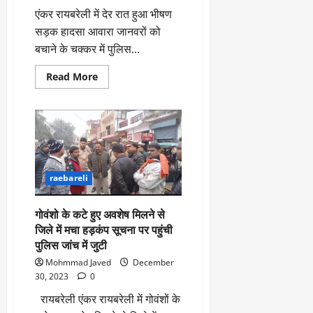
2026
एंकर रायबरेली में देर रात हुआ भीषण
सड़क हादसा आवारा जानवरों को
0
बचाने के चक्कर में पुलिस...
Read
Read More
more
about
आवारा
जानवर
को
बचाने
के
चक्कर
में
पुलिस
raebareli
की
गाड़ी
पेड़
गोवंशो के कटे हुए अवशेष मिलने से
से
टकराई
जिले में मचा हड़कंप सूचना पर पहुंची
सलोन
कोतवाली
पुलिस जांच में जुटी
में
तैनात
Mohmmad Javed
December
चार
30, 2023
0
पुलिस
कर्मी
रायबरेली एंकर रायबरेली में गोवंशों के
गंभीर
रूप