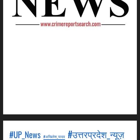
Crime Report Search is a news agency. It will be our
goal to cover as much crime news as possible and
keep an eye on every minor and major news.
Through this, we will broadcast episodes daily, in
which events related to crime will be shown. All our
episodes will be aired in Hindi. All these episodes
will be aired on YouTube, to see which you can visit
our YouTube channel.
#उत्तरप्रदेश_न्यूज़
#UP_News
#अखिलेश_यादव