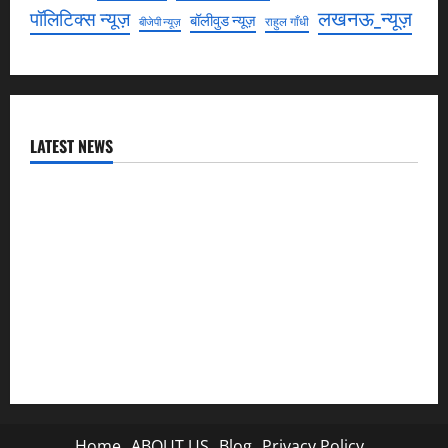
लखनऊ_न्यूज़
पॉलिटिक्स न्यूज़
बॉलीवुड न्यूज़
राहुल गाँधी
बीजेपी न्यूज़
LATEST NEWS
राजस्थान में प्रसूताओं की मौत: अस्पतालों की लापरवाही या हत्या?
जॉर्डन में तबाही मचाकर क्या बोला ईरान ?
India Iran Relations: खामेनेई के जनाजे पर बड़ा फैसला।
Azam Khan के खिलाफ गवाह को धमकाने के मामले में आज ‘एमपी-
एमएलए कोर्ट’ में सुनवाई
उत्तर कोरियाई चुनाव: लोकतंत्र का मुखौटा या सत्ता का पूर्ण नियंत्रण?
Home
ABOUT US
Blog
Privacy Policy