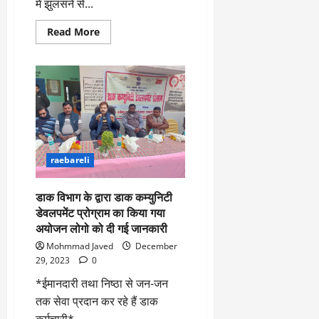
में झुलसने से...
Read
Read More
more
about
आग
तापते
समय
संतुलन
बिगड़ने
से
अलाव
में
गिरी
दो
raebareli
मासूम
बहने
आग
में
डाक विभाग के द्वारा डाक कम्युनिटी
गिरने
डेवलपमेंट प्रोग्राम का किया गया
से
गंभीर
अयोजन लोगो को दी गई जानकारी
रुप
से
Mohmmad Javed
December
हुई
घायल
29, 2023
0
*ईमानदारी तथा निष्ठा से जन-जन
तक सेवा प्रदान कर रहे हैं डाक
कर्मचारी*