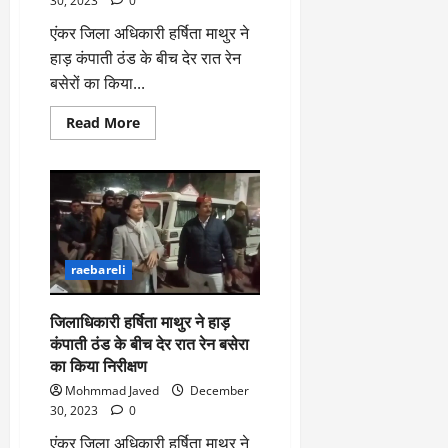
30, 2023
0
से
टकराई
एंकर जिला अधिकारी हर्षिता माथुर ने
चार
पुलिस
हाड़ कंपाती ठंड के बीच देर रात रेन
कर्मी
गंभीर
बसेरों का किया...
रुप
से
हुए
Read
Read More
घायल
more
about
जिलाधिकारी
हर्षिता
माथुर
ने
देर
रात
रेन
बसेरों
raebareli
का
किया
निरीक्षण
जरूरत
जिलाधिकारी हर्षिता माथुर ने हाड़
मंदो
कंपाती ठंड के बीच देर रात रेन बसेरा
को
बांटे
का किया निरीक्षण
कंबल
Mohmmad Javed
December
30, 2023
0
एंकर जिला अधिकारी हर्षिता माथुर ने