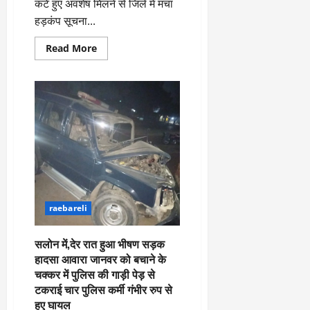
कटे हुए अवशेष मिलने से जिले में मचा
से
हुई
हड़कंप सूचना...
घायल
Read
Read More
more
about
गोवंशो
के
कटे
हुए
अवशेष
मिलने
से
जिले
में
मचा
हड़कंप
सूचना
पर
पहुंची
raebareli
पुलिस
जांच
में
जुटी
सलोन में,देर रात हुआ भीषण सड़क
हादसा आवारा जानवर को बचाने के
चक्कर में पुलिस की गाड़ी पेड़ से
टकराई चार पुलिस कर्मी गंभीर रुप से
हुए घायल