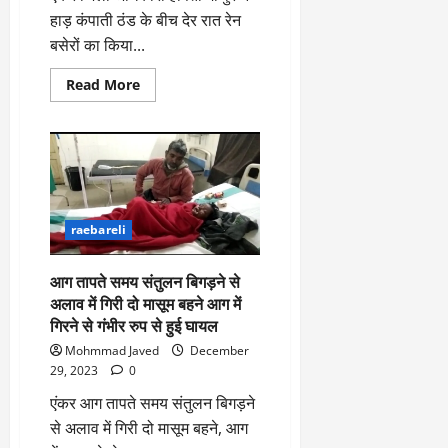
हाड़ कंपाती ठंड के बीच देर रात रेन
बसेरों का किया...
Read
Read More
more
about
जिलाधिकारी
हर्षिता
माथुर
ने
हाड़
कंपाती
ठंड
के
raebareli
बीच
देर
रात
आग तापते समय संतुलन बिगड़ने से
रेन
बसेरा
अलाव में गिरी दो मासूम बहने आग में
का
किया
गिरने से गंभीर रुप से हुई घायल
निरीक्षण
Mohmmad Javed
December
29, 2023
0
एंकर आग तापते समय संतुलन बिगड़ने
से अलाव में गिरी दो मासूम बहने, आग