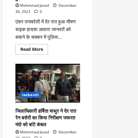
Mohmmad Javed
December
30, 2023
0
एंकर रायबरेली में देर रात हुआ भीषण
सड़क हादसा आवारा जानवरों को
बचाने के चक्कर में पुलिस...
Read
Read More
more
about
सलोन
में,देर
रात
हुआ
भीषण
सड़क
हादसा
आवारा
raebareli
जानवर
को
बचाने
के
जिलाधिकारी हर्षिता माथुर ने देर रात
चक्कर
रेन बसेरों का किया निरीक्षण जरूरत
में
पुलिस
मंदो को बांटे कंबल
की
गाड़ी
Mohmmad Javed
December
पेड़