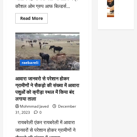
त्त
n
t
त्या
कौशल ओम ग्रुप आफ बिल्डर्स...
र
के
i
?
July
को
खि
o
14,
Read
Read More
5
रि
ला
2026
n
more
July
about
या
फ
s
15,
प्रीमियर
0
ई
ग
:
लीग
2026
मैच
चु
वा
खा
में
ना
0
ह
मुख्य
मे
अतिथि
व
को
ने
रहे
:
भाजपा
ध
ई
raebareli
नेता
लो
म
के
अभिलाष
चंद्र
क
का
ज
आवारा जानवरो से परेशान होकर
कौशल
तं
ने
ना
ग्रामीणों ने सैकड़ो की संख्या में आवारा
त्र
के
जे
पशुओं को क्रीड़ा स्थल में किया बंद
का
मा
प
लगाया ताला
मु
म
र
Mohmmad Javed
December
खौ
ले
ब
31, 2023
0
टा
में
ड़ा
या
रायबरेली एंकर रायबरेली में आवारा
आ
फै
स
ज
स
जानवरों से परेशान होकर ग्रामीणों ने
त्ता
‘
ला