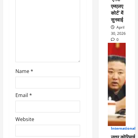
i
एमएलए
कोर्ट’ में
o
सुनवाई
April
n
30, 2026
0
Name
*
Email
*
Website
International
5
उत्तर कोरियाई