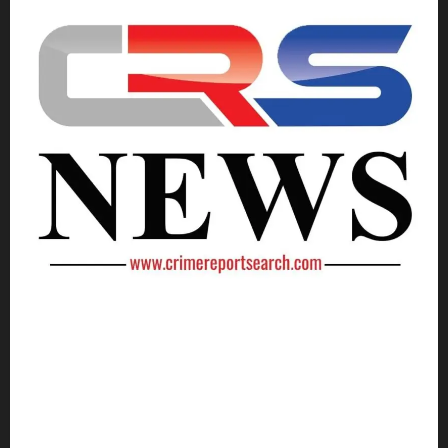
Crime Report Search is a news agency. It will be our
goal to cover as much crime news as possible and
keep an eye on every minor and major news.
Through this, we will broadcast episodes daily, in
which events related to crime will be shown. All our