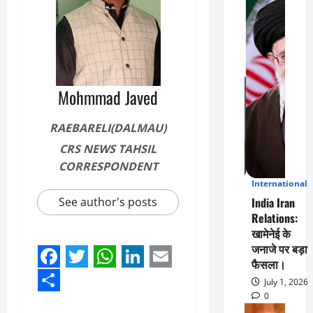
Mohmmad Javed
RAEBARELI(DALMAU)
CRS NEWS TAHSIL
CORRESPONDENT
International
3
India Iran
See author's posts
Relations:
खामेनेई के
जनाजे पर बड़ा
फैसला।
Facebook
Twitter
WhatsApp
LinkedIn
Email
July 1, 2026
Share
0