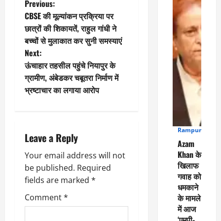
P
Previous:
CBSE की मूल्यांकन प्रक्रिया पर
o
छात्रों की शिकायतें, राहुल गांधी ने
बच्चों से मुलाकात कर सुनी समस्याएं
s
Next:
t
ऊंचाहार तहसील पहुंचे नियापुर के
ग्रामीण, अंबेडकर चबूतरा निर्माण में
n
भ्रष्टाचार का लगाया आरोप
a
v
Rampur
4
Leave a Reply
Azam
i
Khan के
Your email address will not
खिलाफ
g
be published.
Required
गवाह को
fields are marked
*
धमकाने
a
Comment
*
के मामले
में आज
t
‘एमपी-