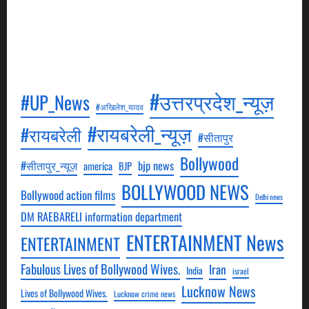
episodes will be aired in Hindi. All these episodes
will be aired on YouTube, to see which you can visit
our YouTube channel.
#उत्तरप्रदेश_न्यूज़
#UP_News
#अखिलेश_यादव
#रायबरेली_न्यूज़
#रायबरेली
#सीतापुर
Bollywood
#सीतापुर_न्यूज़
bjp news
america
BJP
BOLLYWOOD NEWS
Bollywood action films
Delhi news
DM RAEBARELI information department
ENTERTAINMENT News
ENTERTAINMENT
Fabulous Lives of Bollywood Wives.
Iran
India
israel
Lucknow News
Lives of Bollywood Wives.
Lucknow crime news