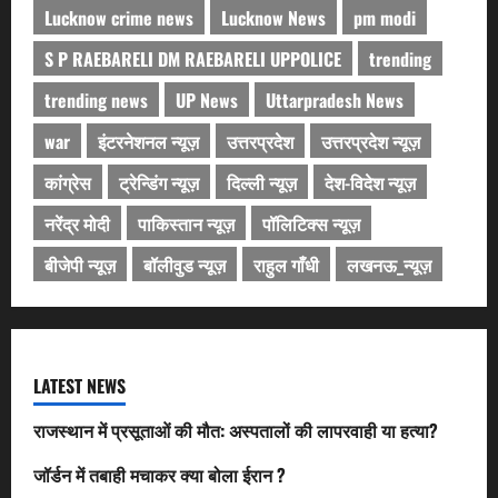
Lucknow crime news
Lucknow News
pm modi
S P RAEBARELI DM RAEBARELI UPPOLICE
trending
trending news
UP News
Uttarpradesh News
war
इंटरनेशनल न्यूज़
उत्तरप्रदेश
उत्तरप्रदेश न्यूज़
कांग्रेस
ट्रेन्डिंग न्यूज़
दिल्ली न्यूज़
देश-विदेश न्यूज़
नरेंद्र मोदी
पाकिस्तान न्यूज़
पॉलिटिक्स न्यूज़
बीजेपी न्यूज़
बॉलीवुड न्यूज़
राहुल गाँधी
लखनऊ_न्यूज़
LATEST NEWS
राजस्थान में प्रसूताओं की मौत: अस्पतालों की लापरवाही या हत्या?
जॉर्डन में तबाही मचाकर क्या बोला ईरान ?