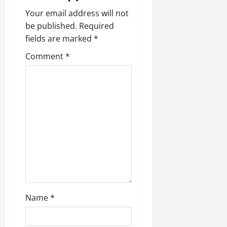
i
Your email address will not
be published.
Required
g
fields are marked
*
a
Comment
*
t
i
o
n
Name
*