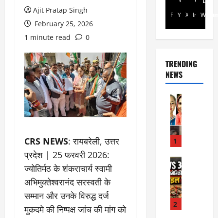
Ajit Pratap Singh
Facebook
Youtube
X
Instagra
Whats
February 25, 2026
1 minute read
0
TRENDING
NEWS
Rajsthan
रा
ज
स्था
न
CRS NEWS
: रायबरेली, उत्तर
1
में
प्रदेश | 25 फरवरी 2026:
प्र
Internati
ज्योतिर्मठ के शंकराचार्य स्वामी
World
सू
जॉ
अभिमुक्तेश्वरानंद सरस्वती के
ता
र्ड
ओं
सम्मान और उनके विरुद्ध दर्ज
न
की
2
मुकदमे की निष्पक्ष जांच की मांग को
में
मौ