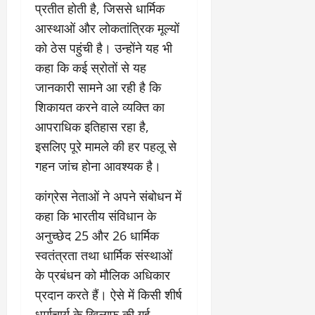
0
प्रतीत होती है, जिससे धार्मिक
ण
ए
?
ल
आस्थाओं और लोकतांत्रिक मूल्यों
ए
को ठेस पहुंची है। उन्होंने यह भी
को
March
कहा कि कई स्रोतों से यह
र्ट
20,
जानकारी सामने आ रही है कि
2026
’
में
शिकायत करने वाले व्यक्ति का
0
सु
आपराधिक इतिहास रहा है,
न
इसलिए पूरे मामले की हर पहलू से
वा
ई
गहन जांच होना आवश्यक है।
कांग्रेस नेताओं ने अपने संबोधन में
April
30,
कहा कि भारतीय संविधान के
2026
अनुच्छेद 25 और 26 धार्मिक
0
स्वतंत्रता तथा धार्मिक संस्थाओं
के प्रबंधन को मौलिक अधिकार
प्रदान करते हैं। ऐसे में किसी शीर्ष
धर्माचार्य के खिलाफ की गई