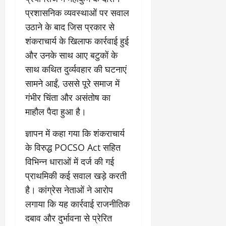
चु
वा
खा
ना
0
ह
प्रशासनिक व्यवस्थाओं पर सवाल
मे
व
को
ने
उठाने के बाद जिस प्रकार से
:
ध
ई
शंकराचार्य के खिलाफ कार्रवाई हुई
लो
म
के
और उनके साथ आए बटुकों के
क
का
ज
तं
ने
ना
साथ कथित दुर्व्यवहार की घटनाएं
त्र
के
जे
सामने आईं, उससे पूरे समाज में
का
मा
प
गंभीर चिंता और असंतोष का
मु
म
र
खौ
माहौल पैदा हुआ है।
ले
ब
टा
में
ड़ा
या
ज्ञापन में कहा गया कि शंकराचार्य
आ
फै
स
ज
स
के विरुद्ध POCSO Act सहित
त्ता
‘
ला
विभिन्न धाराओं में दर्ज की गई
का
ए
।
प्राथमिकी कई सवाल खड़े करती
पू
म
र्ण
पी
है। कांग्रेस नेताओं ने आरोप
July
नि
-
1,
लगाया कि यह कार्रवाई राजनीतिक
यं
ए
2026
दबाव और दुर्भावना से प्रेरित
त्र
म