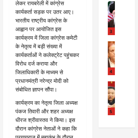
लेकर रायबरेली में कांग्रेस
त
Internati
त
बा
I
:
कार्यकर्ता सड़क पर उतर आए।
ही
n
अ
भारतीय राष्ट्रीय कांग्रेस के
म
d
स्प
आह्वान पर आयोजित इस
चा
i
3
ता
क
a
कार्यक्रम में जिला कांग्रेस कमेटी
लों
र
I
Rampur
की
के नेतृत्व में बड़ी संख्या में
A
क्या
r
ला
कार्यकर्ताओं ने कलेक्ट्रेट पहुंचकर
z
बो
a
प
विरोध दर्ज कराया और
a
ला
n
र
m
ई
R
4
जिलाधिकारी के माध्यम से
वा
K
रा
e
ही
प्रधानमंत्री नरेन्द्र मोदी को
h
न
Internati
l
या
संबोधित ज्ञापन सौंपा।
उ
a
?
a
ह
त्त
n
t
त्या
कार्यक्रम का नेतृत्व जिला अध्यक्ष
र
के
i
?
July
को
पंकज तिवारी और शहर अध्यक्ष
खि
5
o
14,
रि
ला
2026
n
धीरज श्रीवास्तव ने किया। इस
July
या
फ
s
15,
दौरान कांग्रेस नेताओं ने कहा कि
0
ई
ग
:
2026
प्रयागराज में महाकुंभ के दौरान