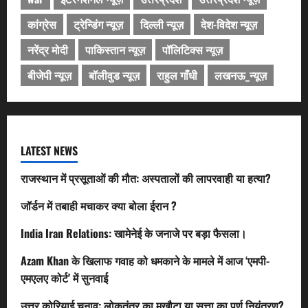
कांग्रेस
ट्रेन्डिंग न्यूज़
दिल्ली न्यूज़
देश-विदेश न्यूज़
नरेंद्र मोदी
पाकिस्तान न्यूज़
पॉलिटिक्स न्यूज़
बीजेपी न्यूज़
बॉलीवुड न्यूज़
राहुल गाँधी
लखनऊ_न्यूज़
LATEST NEWS
राजस्थान में प्रसूताओं की मौत: अस्पतालों की लापरवाही या हत्या?
जॉर्डन में तबाही मचाकर क्या बोला ईरान ?
India Iran Relations: खामेनेई के जनाजे पर बड़ा फैसला।
Azam Khan के खिलाफ गवाह को धमकाने के मामले में आज ‘एमपी-
एमएलए कोर्ट’ में सुनवाई
उत्तर कोरियाई चुनाव: लोकतंत्र का मुखौटा या सत्ता का पूर्ण नियंत्रण?