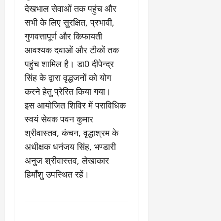
0
ण
ए
देखभाल सेवाओं तक पहुंच और
?
ल
सभी के लिए सुरक्षित, प्रभावी,
ए
गुणवत्तापूर्ण और किफायती
को
March
आवश्यक दवाओं और टीकों तक
र्ट
20,
2026
’
पहुंच शामिल है। डा0 दीपेन्द्र
में
सिंह के द्वारा वृद्धजनों को योग
0
सु
करने हेतु प्रेरित किया गया।
न
इस आयोजित शिविर में पराविधिक
वा
ई
स्वयं सेवक पवन कुमार
श्रीवास्तव, कंचन, वृद्धाश्रम के
April
अधीक्षक धनंजय सिंह, भण्डारी
30,
2026
अनुज श्रीवास्तव, लेखाकार
हिमाँशु उपस्थित रहें।
0