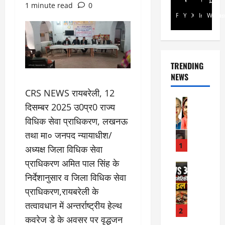
1 minute read
0
Facebook
Youtube
X
Instagra
Whats
TRENDING
NEWS
CRS NEWS रायबरेली, 12
Rajsthan
दिसम्बर 2025 उ0प्र0 राज्य
रा
विधिक सेवा प्राधिकरण, लखनऊ
ज
स्था
तथा मा० जनपद न्यायाधीश/
न
1
अध्यक्ष जिला विधिक सेवा
में
प्राधिकरण अमित पाल सिंह के
प्र
Internati
World
निर्देशानुसार व जिला विधिक सेवा
सू
जॉ
ता
प्राधिकरण,रायबरेली के
र्ड
ओं
तत्वावधान में अन्तर्राष्ट्रीय हेल्थ
न
की
2
में
कवरेज डे के अवसर पर वृद्धजन
मौ