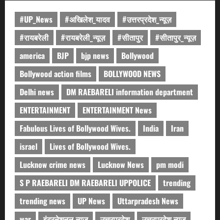
#UP_News
#अखिलेश_यादव
#उत्तरप्रदेश_न्यूज़
#रायबरेली
#रायबरेली_न्यूज़
#सीतापुर
#सीतापुर_न्यूज़
america
BJP
bjp news
Bollywood
Bollywood action films
BOLLYWOOD NEWS
Delhi news
DM RAEBARELI information department
ENTERTAINMENT
ENTERTAINMENT News
Fabulous Lives of Bollywood Wives.
India
Iran
israel
Lives of Bollywood Wives.
Lucknow crime news
Lucknow News
pm modi
S P RAEBARELI DM RAEBARELI UPPOLICE
trending
trending news
UP News
Uttarpradesh News
war
इंटरनेशनल न्यूज़
उत्तरप्रदेश
उत्तरप्रदेश न्यूज़