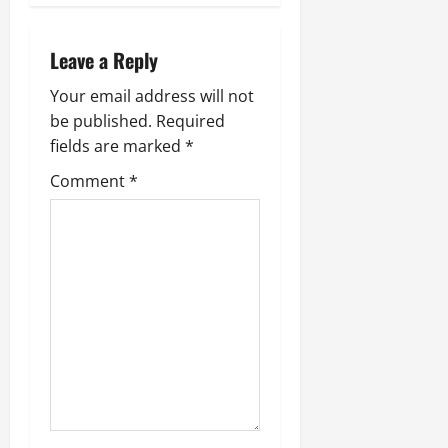
i
Leave a Reply
g
Your email address will not
a
be published.
Required
fields are marked
*
t
Comment
*
i
o
n