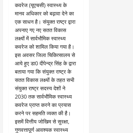
चु
वा
खा
कवरेज (यूएचसी) स्वास्थ्य के
ना
0
ह
मे
व
मानव अधिकार को बढ़ावा देने का
को
ने
:
ध
ई
एक साधन है। संयुक्त राष्ट्र द्वारा
लो
म
के
अपनाए गए नए सतत विकास
क
का
ज
लक्ष्यों में सार्वभौमिक स्वास्थ्य
तं
ने
ना
त्र
के
कवरेज को शामिल किया गया है।
जे
का
मा
प
इस अवसर जिला चिकित्सालय से
मु
म
र
आये हुए डा0 दीपेन्द्र सिंह के द्वारा
खौ
ले
ब
बताया गया कि संयुक्त राष्ट्र के
टा
में
ड़ा
या
आ
फै
सतत विकास लक्ष्यों के तहत सभी
स
ज
स
संयुक्त राष्ट्र सदस्य देशों ने
त्ता
‘
ला
2030 तक सार्वभौमिक स्वास्थ्य
का
ए
।
पू
कवरेज प्राप्त करने का प्रयास
म
र्ण
पी
करने पर सहमति व्यक्त की है।
July
नि
-
1,
इसमें वित्तीय जोखिम से सुरक्षा,
यं
ए
2026
गुणवत्तापूर्ण आवश्यक स्वास्थ्य
त्र
म