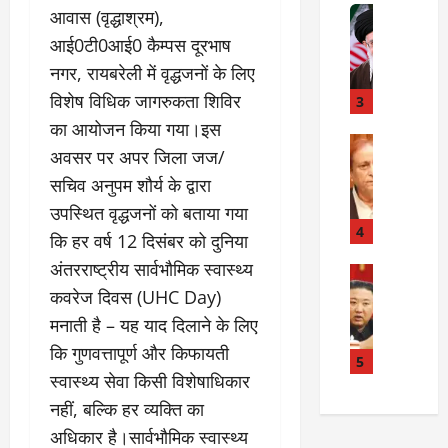
त
Internati
त
आवास (वृद्धाश्रम),
बा
I
:
आई0टी0आई0 कैम्पस दूरभाष
ही
n
अ
नगर, रायबरेली में वृद्धजनों के लिए
म
d
स्प
चा
i
विशेष विधिक जागरुकता शिविर
3
ता
क
a
लों
का आयोजन किया गया।इस
र
I
Rampur
की
अवसर पर अपर जिला जज/
A
क्या
r
ला
सचिव अनुपम शौर्य के द्वारा
z
बो
a
प
a
ला
n
उपस्थित वृद्धजनों को बताया गया
र
m
ई
R
4
वा
कि हर वर्ष 12 दिसंबर को दुनिया
K
रा
e
ही
अंतरराष्ट्रीय सार्वभौमिक स्वास्थ्य
h
न
Internati
l
या
उ
a
?
कवरेज दिवस (UHC Day)
a
ह
त्त
n
t
त्या
मनाती है – यह याद दिलाने के लिए
र
के
i
?
July
कि गुणवत्तापूर्ण और किफायती
को
खि
5
o
14,
स्वास्थ्य सेवा किसी विशेषाधिकार
रि
ला
2026
n
July
या
फ
s
नहीं, बल्कि हर व्यक्ति का
15,
0
ई
ग
:
2026
अधिकार है।सार्वभौमिक स्वास्थ्य