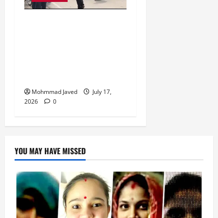
मुराईबाग चौराहे पर हाइवोल्टेज
ड्रामा, ट्रक चालक ने पुलिस
पर मारपीट का लगाया आरोप,
गिरफ्तारी से बचने के लिए बीच
चौराहे पर लेटा ट्रक चालक
Mohmmad Javed
July 17,
2026
0
YOU MAY HAVE MISSED