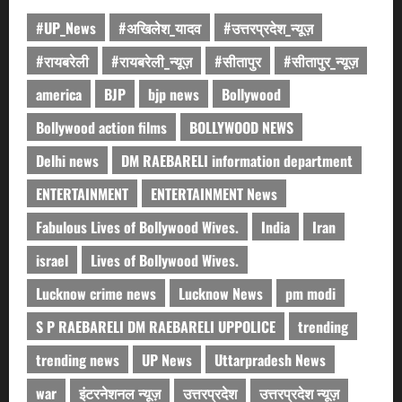
#UP_News
#अखिलेश_यादव
#उत्तरप्रदेश_न्यूज़
#रायबरेली
#रायबरेली_न्यूज़
#सीतापुर
#सीतापुर_न्यूज़
america
BJP
bjp news
Bollywood
Bollywood action films
BOLLYWOOD NEWS
Delhi news
DM RAEBARELI information department
ENTERTAINMENT
ENTERTAINMENT News
Fabulous Lives of Bollywood Wives.
India
Iran
israel
Lives of Bollywood Wives.
Lucknow crime news
Lucknow News
pm modi
S P RAEBARELI DM RAEBARELI UPPOLICE
trending
trending news
UP News
Uttarpradesh News
war
इंटरनेशनल न्यूज़
उत्तरप्रदेश
उत्तरप्रदेश न्यूज़