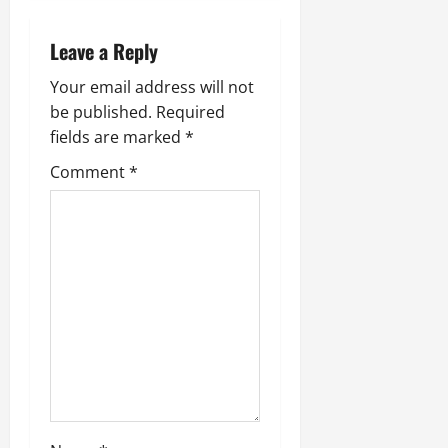
a
v
Leave a Reply
i
Your email address will not
be published.
Required
g
fields are marked
*
a
Comment
*
t
i
o
n