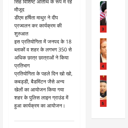
सिंह विशिष्ट अतिथि के रूप में रहे
त
Internati
त
मौजूद
बा
I
:
ही
n
अ
डीएम हर्षिता माथुर ने दीप
म
d
स्प
प्रज्वलन कर कार्यक्रम की
चा
i
3
ता
शुरुआत
क
a
लों
र
I
इस प्रतियोगिता में जनपद के 18
Rampur
की
A
क्या
r
ला
ब्लाकों व शहर के लगभग 350 से
z
बो
a
प
अधिक छात्र छात्राओं ने किया
a
ला
n
र
प्रतिभाग
m
ई
R
4
वा
K
रा
e
प्रतियोगिता के पहले दिन खो खो,
ही
h
न
Internati
l
या
कबड्डी, बैडमिंटन जैसे अन्य
उ
a
?
a
ह
खेलों का आयोजन किया गया
त्त
n
t
त्या
र
के
शहर के पुलिस लाइन ग्राउंड में
i
?
July
को
खि
5
o
14,
हुआ कार्यक्रम का आयोजन।
रि
ला
2026
n
July
या
फ
s
15,
0
ई
ग
:
2026