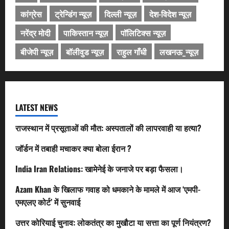
कांग्रेस
ट्रेन्डिंग न्यूज़
दिल्ली न्यूज़
देश-विदेश न्यूज़
नरेंद्र मोदी
पाकिस्तान न्यूज़
पॉलिटिक्स न्यूज़
बीजेपी न्यूज़
बॉलीवुड न्यूज़
राहुल गाँधी
लखनऊ_न्यूज़
LATEST NEWS
राजस्थान में प्रसूताओं की मौत: अस्पतालों की लापरवाही या हत्या?
जॉर्डन में तबाही मचाकर क्या बोला ईरान ?
India Iran Relations: खामेनेई के जनाजे पर बड़ा फैसला।
Azam Khan के खिलाफ गवाह को धमकाने के मामले में आज ‘एमपी-
एमएलए कोर्ट’ में सुनवाई
उत्तर कोरियाई चुनाव: लोकतंत्र का मुखौटा या सत्ता का पूर्ण नियंत्रण?