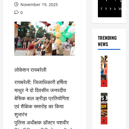
November 19, 2025
Facebook
Youtube
X
Instagra
Whats
0
TRENDING
NEWS
Rajsthan
रा
लोकेशन रायबरेली
ज
स्था
रायबरेली: जिलाधिकारी हर्षिता
न
1
में
माथुर ने दो दिवसीय जनपदीय
प्र
Internati
बेसिक बाल क्रीड़ा प्रतियोगिता
World
सू
एवं शैक्षिक समारोह का किया
जॉ
ता
र्ड
शुभारंभ
ओं
न
की
2
पुलिस अधीक्षक डॉक्टर यशवीर
में
मौ