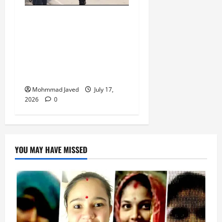
मुराईबाग चौराहे पर हाइवोल्टेज
ड्रामा, ट्रक चालक ने पुलिस
पर मारपीट का लगाया आरोप,
गिरफ्तारी से बचने के लिए बीच
चौराहे पर लेटा ट्रक चालक
Mohmmad Javed
July 17,
2026
0
YOU MAY HAVE MISSED