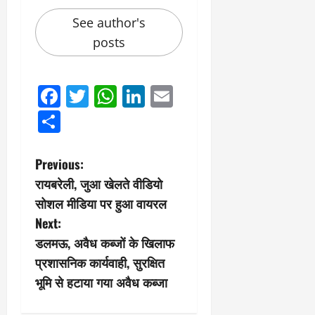
0
ण
ए
See author's
?
ल
posts
ए
को
March
र्ट
20,
2026
’
Facebook
Twitter
WhatsApp
LinkedIn
Email
में
0
Share
सु
न
वा
P
Previous:
ई
रायबरेली, जुआ खेलते वीडियो
o
April
सोशल मीडिया पर हुआ वायरल
30,
s
Next:
2026
डलमऊ, अवैध कब्जों के खिलाफ
t
0
प्रशासनिक कार्यवाही, सुरक्षित
n
भूमि से हटाया गया अवैध कब्जा