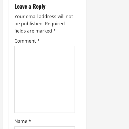
Leave a Reply
g
Your email address will not
a
be published.
Required
fields are marked
*
t
Comment
*
i
o
n
Name
*