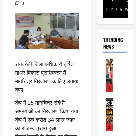
0
Facebook
Youtube
X
Instagra
Whats
TRENDING
NEWS
Rajsthan
रायबरेली जिला अधिकारी हर्षिता
रा
माथुर विकास प्राधिकरण में
ज
स्था
मानचित्र निस्तारण के लिए लगाया
न
1
कैम्प
में
प्र
Internati
कैंप में 25 मानचित्र संबंधी
World
सू
समस्याओं का निस्तारण किया गया
जॉ
ता
र्ड
कैंप में एक करोड़ 34 लाख रुपए
ओं
न
की
2
का राजस्व प्राप्त हुआ
में
मौ