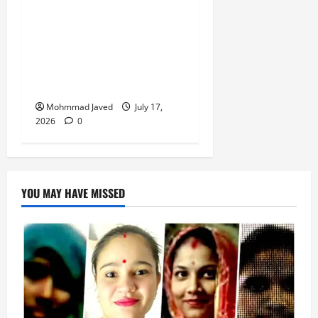
मुराईबाग चौराहे पर हाइवोल्टेज
ड्रामा, ट्रक चालक ने पुलिस
पर मारपीट का लगाया आरोप,
गिरफ्तारी से बचने के लिए बीच
चौराहे पर लेटा ट्रक चालक
Mohmmad Javed
July 17,
2026
0
YOU MAY HAVE MISSED