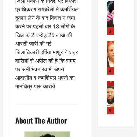
जिलाधिकारी के निर्देश पर विकास
त
Internati
त
प्राधिकरण रायबरेली में कमर्शियल
बा
I
:
ही
n
दुकान लेने के बाद किस्त न जमा
अ
म
d
स्प
करने पर पहली बार 18 लोगों के
चा
i
3
ता
खिलाफ 2 करोड़ 25 लाख की
क
a
लों
आरसी जारी की गई
र
I
Rampur
की
A
क्या
r
ला
जिलाधिकारी हर्षिता माथुर ने शहर
z
बो
a
प
वासियों से अपील की है कि समय
a
ला
n
र
पर सभी भवन स्वामी अपने
m
ई
R
4
वा
K
रा
e
आवासीय व कमर्शियल भवनो का
ही
h
न
Internati
l
या
मानचित्र पास कारायें
उ
a
?
a
ह
त्त
n
t
त्या
र
के
i
?
July
को
खि
5
o
14,
रि
ला
2026
n
About The Author
July
या
फ
s
15,
0
ई
ग
:
2026