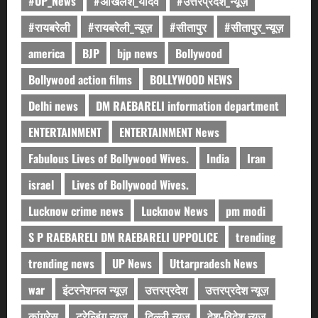
#UP_News
#अखिलेश_यादव
#उत्तरप्रदेश_न्यूज़
#रायबरेली
#रायबरेली_न्यूज़
#सीतापुर
#सीतापुर_न्यूज़
america
BJP
bjp news
Bollywood
Bollywood action films
BOLLYWOOD NEWS
Delhi news
DM RAEBARELI information department
ENTERTAINMENT
ENTERTAINMENT News
Fabulous Lives of Bollywood Wives.
India
Iran
israel
Lives of Bollywood Wives.
Lucknow crime news
Lucknow News
pm modi
S P RAEBARELI DM RAEBARELI UPPOLICE
trending
trending news
UP News
Uttarpradesh News
war
इंटरनेशनल न्यूज़
उत्तरप्रदेश
उत्तरप्रदेश न्यूज़
कांग्रेस
ट्रेन्डिंग न्यूज़
दिल्ली न्यूज़
देश-विदेश न्यूज़