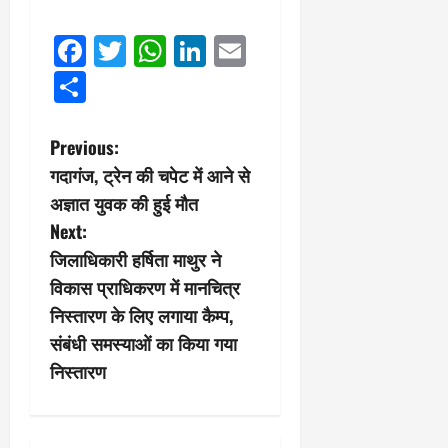
0
ण
ए
?
ल
Facebook
Twitter
WhatsApp
LinkedIn
Email
ए
Share
को
March
र्ट
20,
2026
’
P
Previous:
में
0
सु
गदागंज, ट्रेन की चपेट में आने से
o
न
अज्ञात युवक की हुई मौत
वा
s
Next:
ई
जिलाधिकारी हर्षिता माथुर ने
t
April
विकास प्राधिकरण में मानचित्र
30,
n
निस्तारण के लिए लगाया कैम्प,
2026
संबंधी समस्याओं का किया गया
a
0
निस्तारण
v
i