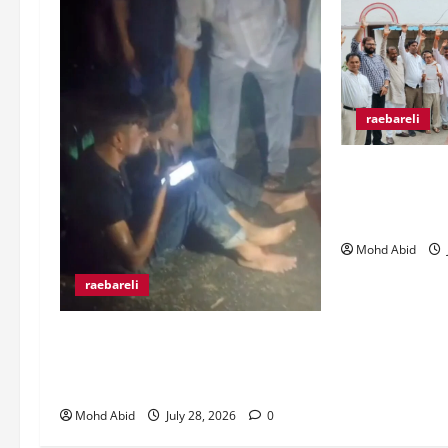
raebareli
व्यापारी उत्पीड़
जिलाधिकारी से म
पर रोक लगाने की
Mohd Abid
raebareli
रंगे हाथ चोरी की कोशिश करते पकड़े गए
दो युवक, ग्रामीणों ने पकड़कर पुलिस को
सौंपा।
Mohd Abid
July 28, 2026
0