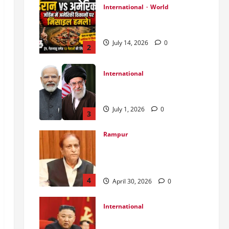
International
World
जॉर्डन में तबाही मचाकर क्या बोला
ईरान ?
July 14, 2026
0
2
International
India Iran Relations: खामेनेई के
जनाजे पर बड़ा फैसला।
July 1, 2026
0
3
Rampur
Azam Khan के खिलाफ गवाह को
धमकाने के मामले में आज ‘एमपी-
एमएलए कोर्ट’ में सुनवाई
4
April 30, 2026
0
International
उत्तर कोरियाई चुनाव: लोकतंत्र का
मुखौटा या सत्ता का पूर्ण नियंत्रण?