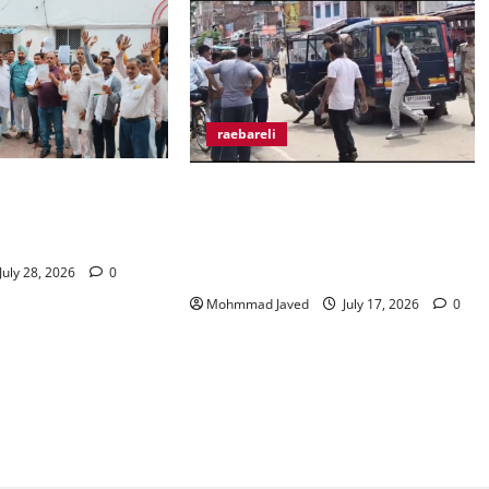
raebareli
न के खिलाफ व्यापार मंडल
मुराईबाग चौराहे पर हाइवोल्टेज ड्रामा,
िल कर हो रहे उत्पीड़न
ट्रक चालक ने पुलिस पर मारपीट का
 उठाई मांग।
लगाया आरोप, गिरफ्तारी से बचने के लिए
बीच चौराहे पर लेटा ट्रक चालक
July 28, 2026
0
Mohmmad Javed
July 17, 2026
0