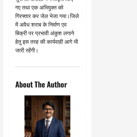
चु
वा
खा
ना
0
ह
गए तथा एक अभियुक्त को
मे
व
को
ने
गिरफ्तार कर जेल भेजा गया।जिले
:
ध
ई
में अवैध शराब के निर्माण एव
लो
म
के
बिक्री पर प्रभावी अंकुश लगाने
क
का
ज
तं
ने
ना
हेतु इस तरह की कार्यवाही आगे भी
त्र
के
जे
जारी रहेंगी।
का
मा
प
मु
म
र
खौ
ले
ब
टा
में
ड़ा
या
आ
फै
About The Author
स
ज
स
त्ता
‘
ला
का
ए
।
पू
म
र्ण
पी
July
नि
-
1,
यं
ए
2026
त्र
म