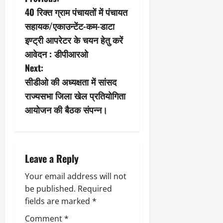
P
40 रिक्त ग्राम पंचायतों में पंचायत
o
सहायक/एकाउन्टेंट-कम-डाटा
s
इण्ट्री आपरेटर के चयन हेतु करें
आवेदन : डीपीआरओ
t
Next:
n
सीडीओ की अध्यक्षता में सांसद
राज्यसभा जिला खेल प्रतियोगिता
a
आयोजन की बैठक संपन्न।
v
i
Leave a Reply
g
Your email address will not
a
be published.
Required
fields are marked
*
t
Comment
*