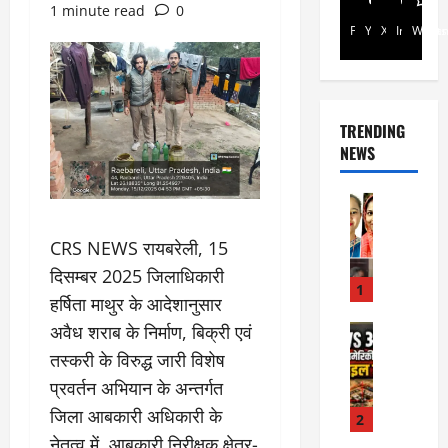
1 minute read
0
Facebook
Youtube
X
Instagra
Whats
TRENDING
NEWS
Rajsthan
रा
ज
CRS NEWS रायबरेली, 15
स्था
दिसम्बर 2025 जिलाधिकारी
न
1
हर्षिता माथुर के आदेशानुसार
में
प्र
अवैध शराब के निर्माण, बिक्री एवं
Internati
World
सू
तस्करी के विरुद्ध जारी विशेष
जॉ
ता
प्रवर्तन अभियान के अन्तर्गत
र्ड
ओं
न
जिला आबकारी अधिकारी के
की
2
में
मौ
नेतृत्व में, आबकारी निरीक्षक क्षेत्र-