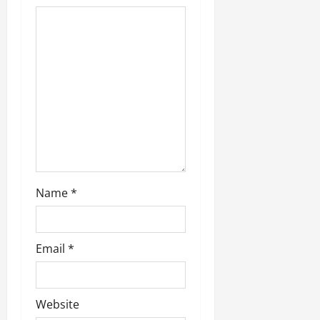
i
o
n
Name
*
Email
*
Website