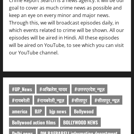
Crime Report Search is a news agency. It will be our
goal to cover as much crime news as possible and
keep an eye on every minor and major news.
Through this, we will broadcast episodes daily, in
which events related to crime will be shown. All our
episodes will be aired in Hindi. All these episodes
will be aired on YouTube, to see which you can visit
our YouTube channel.
#UP_News
#अखिलेश_यादव
#उत्तरप्रदेश_न्यूज़
#रायबरेली
#रायबरेली_न्यूज़
#सीतापुर
#सीतापुर_न्यूज़
america
BJP
bjp news
Bollywood
Bollywood action films
BOLLYWOOD NEWS
Delhi news
DM RAEBARELI information department