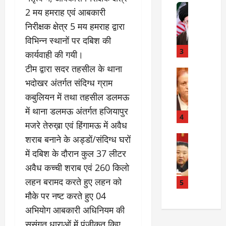
त
Internati
त
2 मय हमराह एवं आबकारी
बा
I
:
निरीक्षक क्षेत्र 5 मय हमराह द्वारा
ही
n
अ
म
d
विभिन्न स्थानों पर दबिश की
स्प
चा
i
3
ता
कार्यवाही की गयी।
क
a
लों
टीम द्वारा सदर तहसील के थाना
र
I
Rampur
की
A
भदोखर अंतर्गत संदिग्ध ग्राम
क्या
r
ला
z
बो
a
प
कबुलियन में तथा तहसील डलमऊ
a
ला
n
र
में थाना डलमऊ अंतर्गत हजियापुर
m
ई
R
4
वा
मजरे तेरुख़ा एवं हिंगामऊ में अवैध
K
रा
e
ही
h
न
Internati
l
शराब बनाने के अड्डों/संदिग्ध घरों
या
उ
a
?
a
ह
में दबिश के दौरान कुल 37 लीटर
त्त
n
t
त्या
अवैध कच्ची शराब एवं 260 किलो
र
के
i
?
July
को
लहन बरामद करते हुए लहन को
खि
5
o
14,
रि
ला
2026
n
मौके पर नष्ट करते हुए 04
July
या
फ
s
15,
अभियोग आबकारी अधिनियम की
0
ई
ग
:
2026
सुसंगत धाराओं में पंजीकृत किए