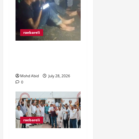
raebareli
रंगे हाथ चोरी की कोशिश करते
पकड़े गए दो युवक, ग्रामीणों ने
पकड़कर पुलिस को सौंपा।
Mohd Abid
July 28, 2026
0
raebareli
व्यापारी उत्पीड़न के खिलाफ