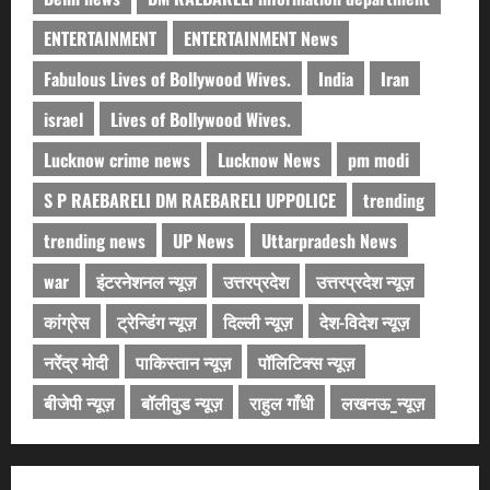
ENTERTAINMENT
ENTERTAINMENT News
Fabulous Lives of Bollywood Wives.
India
Iran
israel
Lives of Bollywood Wives.
Lucknow crime news
Lucknow News
pm modi
S P RAEBARELI DM RAEBARELI UPPOLICE
trending
trending news
UP News
Uttarpradesh News
war
इंटरनेशनल न्यूज़
उत्तरप्रदेश
उत्तरप्रदेश न्यूज़
कांग्रेस
ट्रेन्डिंग न्यूज़
दिल्ली न्यूज़
देश-विदेश न्यूज़
नरेंद्र मोदी
पाकिस्तान न्यूज़
पॉलिटिक्स न्यूज़
बीजेपी न्यूज़
बॉलीवुड न्यूज़
राहुल गाँधी
लखनऊ_न्यूज़