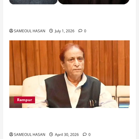
India Iran Relations: खामेनेई के जनाजे पर बड़ा
फैसला।
SAMEOUL HASAN
July 1, 2026
0
Rampur
Azam Khan के खिलाफ गवाह को धमकाने के मामले में
आज ‘एमपी-एमएलए कोर्ट’ में सुनवाई
SAMEOUL HASAN
April 30, 2026
0