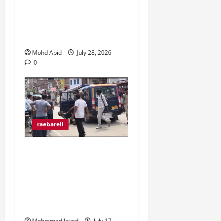
व्यापार मंडल जिलाधिकारी से
मिल कर हो रहे उत्पीड़न पर
रोक लगाने की उठाई मांग।
Mohd Abid
July 28, 2026
0
raebareli
मुराईबाग चौराहे पर हाइवोल्टेज
ड्रामा, ट्रक चालक ने पुलिस
पर मारपीट का लगाया आरोप,
गिरफ्तारी से बचने के लिए बीच
चौराहे पर लेटा ट्रक चालक
Mohmmad Javed
July 17,