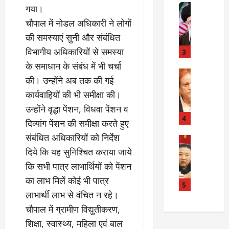
त
Internati
त
गया।
बा
I
:
चौपाल में नोडल अधिकारी ने लोगों
ही
n
अ
की समस्याएं सुनी और संबंधित
म
d
स्प
चा
i
विभागीय अधिकारियों से समस्या
3
ता
क
a
लों
के समाधान के संबंध में भी चर्चा
र
I
Rampur
की
की। उन्होंने अब तक की गई
A
क्या
r
ला
कार्यवाहियों की भी समीक्षा की।
z
बो
a
प
a
ला
n
उन्होंने वृद्धा पेंशन, विधवा पेंशन व
र
m
ई
R
4
वा
दिव्यांग पेंशन की समीक्षा करते हुए
K
रा
e
ही
संबंधित अधिकारियों को निर्देश
h
न
Internati
l
या
उ
a
?
दिये कि यह सुनिश्चित कराया जाये
a
ह
त्त
n
t
त्या
कि सभी पात्र लाभार्थियों को पेंशन
र
के
i
?
July
का लाभ मिलें कोई भी पात्र
को
खि
5
o
14,
लाभार्थी लाभ से वंचित न रहे।
रि
ला
2026
n
July
या
फ
s
चौपाल में ग्रामीण विद्युतीकरण,
15,
0
ई
ग
:
2026
शिक्षा, स्वास्थ्य, महिला एवं बाल