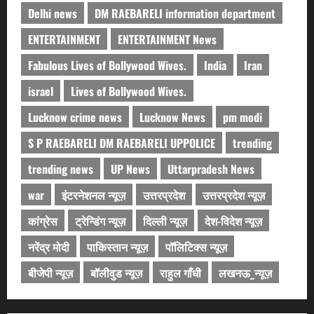
Delhi news
DM RAEBARELI information department
ENTERTAINMENT
ENTERTAINMENT News
Fabulous Lives of Bollywood Wives.
India
Iran
israel
Lives of Bollywood Wives.
Lucknow crime news
Lucknow News
pm modi
S P RAEBARELI DM RAEBARELI UPPOLICE
trending
trending news
UP News
Uttarpradesh News
war
इंटरनेशनल न्यूज़
उत्तरप्रदेश
उत्तरप्रदेश न्यूज़
कांग्रेस
ट्रेन्डिंग न्यूज़
दिल्ली न्यूज़
देश-विदेश न्यूज़
नरेंद्र मोदी
पाकिस्तान न्यूज़
पॉलिटिक्स न्यूज़
बीजेपी न्यूज़
बॉलीवुड न्यूज़
राहुल गाँधी
लखनऊ_न्यूज़