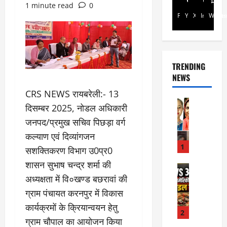
1 minute read
0
Facebook
Youtube
X
Instagra
Whats
TRENDING
NEWS
CRS NEWS रायबरेली:- 13
Rajsthan
दिसम्बर 2025, नोडल अधिकारी
रा
जनपद/प्रमुख सचिव पिछड़ा वर्ग
ज
स्था
कल्याण एवं दिव्यांगजन
न
1
सशक्तिकरण विभाग उ0प्र0
में
शासन सुभाष चन्द्र शर्मा की
प्र
Internati
World
अध्यक्षता में वि०खण्ड बछरावां की
सू
जॉ
ता
ग्राम पंचायत करनपुर में विकास
र्ड
ओं
कार्यक्रमों के क्रियान्वयन हेतु
न
की
2
में
ग्राम चौपाल का आयोजन किया
मौ