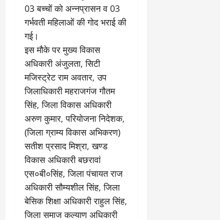
0
ण
ए
03 बच्चों को अन्नप्रासन व 03
?
ल
गर्भवती महिलाओं की गोद भराई की
ए
गई।
को
March
इस मौके पर मुख्य विकास
र्ट
20,
2026
’
अधिकारी अंजुलता, सिटी
में
मजिस्ट्रेट राम अवतार, उप
0
सु
जिलाधिकारी महराजगंज गौतम
न
सिंह, जिला विकास अधिकारी
वा
ई
अरुण कुमार, परियोजना निदेशक,
(जिला ग्राम्य विकास अभिकरण)
April
सतीश प्रसाद मिश्रा, खण्ड
30,
2026
विकास अधिकारी बछरावां
एस०बी०सिंह, जिला पंचायत राज
0
अधिकारी सौम्यशील सिंह, जिला
बेसिक शिक्षा अधिकारी राहुल सिंह,
जिला समाज कल्याण अधिकारी