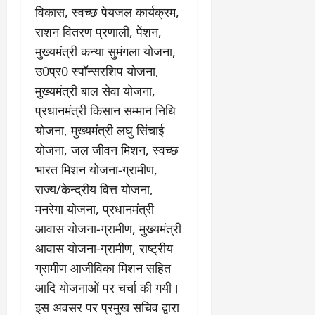
चु
वा
खा
विकास, स्वच्छ पेयजल कार्यक्रम,
ना
0
ह
मे
व
राशन वितरण प्रणाली, पेंशन,
को
ने
:
ध
ई
मुख्यमंत्री कन्या सुमंगला योजना,
लो
म
के
उ0प्र0 स्पॉन्सरशिप योजना,
क
का
ज
मुख्यमंत्री बाल सेवा योजना,
तं
ने
ना
त्र
के
प्रधानमंत्री किसान सम्मान निधि
जे
का
मा
प
योजना, मुख्यमंत्री लघु सिंचाई
मु
म
र
योजना, जल जीवन मिशन, स्वच्छ
खौ
ले
ब
भारत मिशन योजना-ग्रामीण,
टा
में
ड़ा
या
आ
फै
राज्य/केन्द्रीय वित्त योजना,
स
ज
स
मनरेगा योजना, प्रधानमंत्री
त्ता
‘
ला
आवास योजना-ग्रामीण, मुख्यमंत्री
का
ए
।
पू
आवास योजना-ग्रामीण, राष्ट्रीय
म
र्ण
पी
ग्रामीण आजीविका मिशन सहित
July
नि
-
1,
आदि योजनाओं पर चर्चा की गयी।
यं
ए
2026
इस अवसर पर प्रमुख सचिव द्वारा
त्र
म