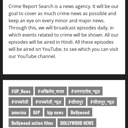
Crime Report Search is a news agency. It will be our
goal to cover as much crime news as possible and
keep an eye on every minor and major news.
Through this, we will broadcast episodes daily, in
which events related to crime will be shown. All our
episodes will be aired in Hindi. All these episodes
will be aired on YouTube, to see which you can visit
our YouTube channel.
#UP_News
#अखिलेश_यादव
#उत्तरप्रदेश_न्यूज़
#रायबरेली
#रायबरेली_न्यूज़
#सीतापुर
#सीतापुर_न्यूज़
america
BJP
bjp news
Bollywood
Bollywood action films
BOLLYWOOD NEWS