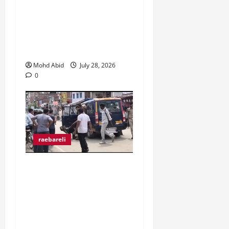
व्यापारी उत्पीड़न के खिलाफ
व्यापार मंडल जिलाधिकारी से
मिल कर हो रहे उत्पीड़न पर
रोक लगाने की उठाई मांग।
Mohd Abid
July 28, 2026
0
raebareli
मुराईबाग चौराहे पर हाइवोल्टेज
ड्रामा, ट्रक चालक ने पुलिस
पर मारपीट का लगाया आरोप,
गिरफ्तारी से बचने के लिए बीच
चौराहे पर लेटा ट्रक चालक