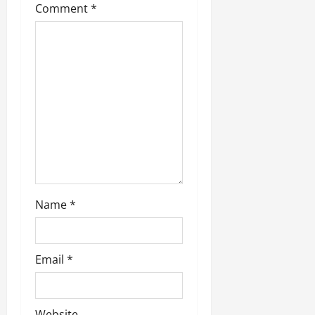
Comment
*
i
o
n
Name
*
Email
*
Website