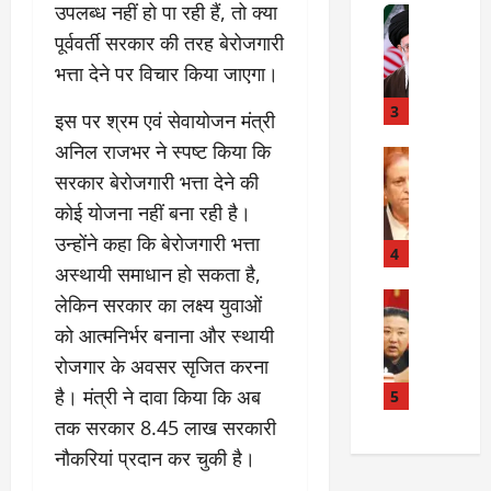
उपलब्ध नहीं हो पा रही हैं, तो क्या
त
Internati
त
बा
I
:
पूर्ववर्ती सरकार की तरह बेरोजगारी
ही
n
अ
भत्ता देने पर विचार किया जाएगा।
म
d
स्प
चा
i
3
ता
इस पर श्रम एवं सेवायोजन मंत्री
क
a
लों
अनिल राजभर ने स्पष्ट किया कि
र
I
Rampur
की
A
क्या
सरकार बेरोजगारी भत्ता देने की
r
ला
z
बो
a
प
कोई योजना नहीं बना रही है।
a
ला
n
र
उन्होंने कहा कि बेरोजगारी भत्ता
m
ई
R
4
वा
अस्थायी समाधान हो सकता है,
K
रा
e
ही
h
न
Internati
l
लेकिन सरकार का लक्ष्य युवाओं
या
उ
a
?
a
ह
को आत्मनिर्भर बनाना और स्थायी
त्त
n
t
त्या
रोजगार के अवसर सृजित करना
र
के
i
?
July
को
है। मंत्री ने दावा किया कि अब
खि
5
o
14,
रि
ला
2026
n
तक सरकार 8.45 लाख सरकारी
July
या
फ
s
15,
नौकरियां प्रदान कर चुकी है।
0
ई
ग
:
2026