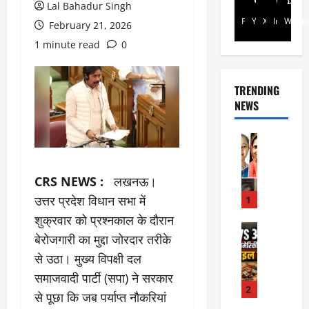
Lal Bahadur Singh
Facebook
Youtube
X
Instagra
Whats
February 21, 2026
1 minute read
0
TRENDING
NEWS
Rajsthan
रा
ज
CRS NEWS :
लखनऊ।
स्था
न
उत्तर प्रदेश विधान सभा में
1
में
शुक्रवार को प्रश्नकाल के दौरान
प्र
Internati
बेरोजगारी का मुद्दा जोरदार तरीके
World
सू
जॉ
से उठा। मुख्य विपक्षी दल
ता
र्ड
ओं
समाजवादी पार्टी (सपा) ने सरकार
न
की
2
से पूछा कि जब पर्याप्त नौकरियां
में
मौ