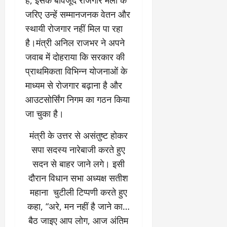
0
ण
ए
जरिए उन्हें सम्मानजनक वेतन और
?
ल
स्थायी रोजगार नहीं मिल पा रहा
ए
को
है।मंत्री अनिल राजभर ने अपने
March
र्ट
20,
जवाब में दोहराया कि सरकार की
2026
’
प्राथमिकता विभिन्न योजनाओं के
में
0
माध्यम से रोजगार बढ़ाना है और
सु
न
आउटसोर्सिंग निगम का गठन किया
वा
जा चुका है।
ई
मंत्री के उत्तर से असंतुष्ट होकर
April
सपा सदस्य नारेबाजी करते हुए
30,
सदन से बाहर जाने लगे। इसी
2026
दौरान विधान सभा अध्यक्ष सतीश
0
महाना चुटीली टिप्पणी करते हुए
कहा, “अरे, मन नहीं है जाने का…
बैठ जाइए आप लोग, आज अंतिम