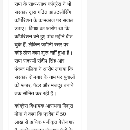
चु
वा
खा
सपा के साथ-साथ कांग्रेस ने भी
ना
0
ह
मे
सरकार द्वारा गठित आउटसोर्सिंग
व
को
ने
:
ध
कॉर्पोरेशन के कामकाज पर सवाल
ई
लो
म
के
उठाए। विपक्ष का आरोप था कि
क
का
ज
कॉर्पोरेशन बने हुए पांच महीने बीत
तं
ने
ना
चुके हैं, लेकिन जमीनी स्तर पर
त्र
के
जे
का
मा
प
कोई ठोस काम शुरू नहीं हुआ है।
मु
म
र
सपा सदस्यों संदीप सिंह और
खौ
ले
ब
पंकज मलिक ने आरोप लगाया कि
टा
में
ड़ा
या
सरकार रोजगार के नाम पर युवाओं
आ
फै
स
ज
स
को प्लंबर, पेंटर और मजदूर बनाने
त्ता
‘
ला
तक सीमित कर रही है।
का
ए
।
पू
म
कांग्रेस विधायक आराधना मिश्रा
र्ण
पी
July
मोना ने कहा कि प्रदेश में 50
नि
-
1,
यं
लाख से अधिक पंजीकृत बेरोजगार
ए
2026
त्र
म
हैं, इसके बावजूद रोजगार मेलों के