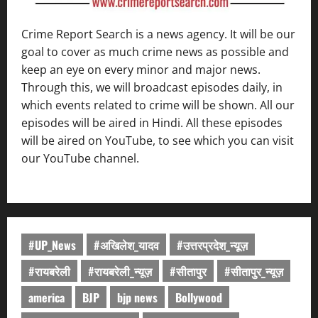
Crime Report Search is a news agency. It will be our
goal to cover as much crime news as possible and
keep an eye on every minor and major news.
Through this, we will broadcast episodes daily, in
which events related to crime will be shown. All our
episodes will be aired in Hindi. All these episodes
will be aired on YouTube, to see which you can visit
our YouTube channel.
#UP_News
#अखिलेश_यादव
#उत्तरप्रदेश_न्यूज़
#रायबरेली
#रायबरेली_न्यूज़
#सीतापुर
#सीतापुर_न्यूज़
america
BJP
bjp news
Bollywood