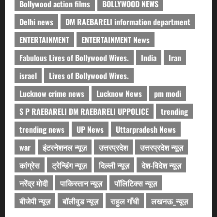
Bollywood action films
BOLLYWOOD NEWS
Delhi news
DM RAEBARELI information department
ENTERTAINMENT
ENTERTAINMENT News
Fabulous Lives of Bollywood Wives.
India
Iran
israel
Lives of Bollywood Wives.
Lucknow crime news
Lucknow News
pm modi
S P RAEBARELI DM RAEBARELI UPPOLICE
trending
trending news
UP News
Uttarpradesh News
war
इंटरनेशनल न्यूज़
उत्तरप्रदेश
उत्तरप्रदेश न्यूज़
कांग्रेस
ट्रेन्डिंग न्यूज़
दिल्ली न्यूज़
देश-विदेश न्यूज़
नरेंद्र मोदी
पाकिस्तान न्यूज़
पॉलिटिक्स न्यूज़
बीजेपी न्यूज़
बॉलीवुड न्यूज़
राहुल गाँधी
लखनऊ_न्यूज़