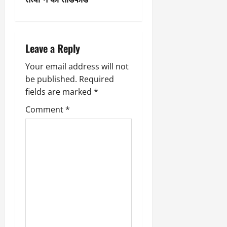
a
v
i
Leave a Reply
g
Your email address will not
be published.
Required
a
fields are marked
*
t
Comment
*
i
o
n