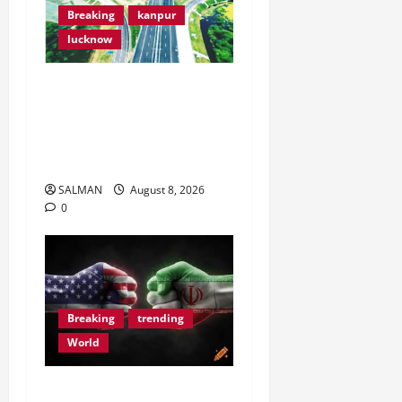
Breaking
kanpur
lucknow
4800 करोड़ में बनी
Lucknow-Kanpur
Expressway एक हफ्ते में हुई
खराब।
SALMAN
August 8, 2026
0
Breaking
trending
World
Iran के हाथ लगा F15, USA