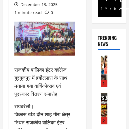
December 13, 2025
Facebook
Youtube
X
Instagra
Whats
1 minute read
0
TRENDING
NEWS
Rajsthan
रा
राजकीय बालिका इंटर कॉलेज
ज
स्था
गुरगुजपुर में हर्षोल्लास के साथ
न
1
मनाया गया वार्षिकोत्सव एवं
में
पुरस्कार वितरण समारोह
प्र
Internati
World
सू
रायबरेली।
जॉ
ता
र्ड
विकास खंड दीन शाह गौरा क्षेत्र
ओं
न
की
2
स्थित राजकीय बालिका इंटर
में
मौ