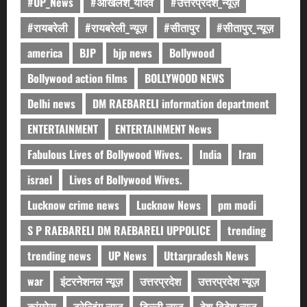
#UP_News
#अखिलेश_यादव
#उत्तरप्रदेश_न्यूज़
#रायबरेली
#रायबरेली_न्यूज़
#सीतापुर
#सीतापुर_न्यूज़
america
BJP
bjp news
Bollywood
Bollywood action films
BOLLYWOOD NEWS
Delhi news
DM RAEBARELI information department
ENTERTAINMENT
ENTERTAINMENT News
Fabulous Lives of Bollywood Wives.
India
Iran
israel
Lives of Bollywood Wives.
Lucknow crime news
Lucknow News
pm modi
S P RAEBARELI DM RAEBARELI UPPOLICE
trending
trending news
UP News
Uttarpradesh News
war
इंटरनेशनल न्यूज़
उत्तरप्रदेश
उत्तरप्रदेश न्यूज़
कांग्रेस
ट्रेन्डिंग न्यूज़
दिल्ली न्यूज़
देश-विदेश न्यूज़