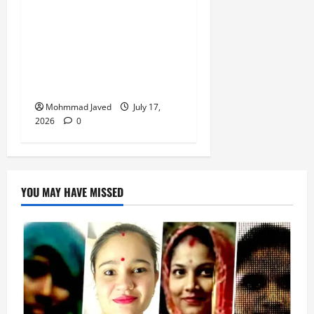
मुराईबाग चौराहे पर हाइवोल्टेज
ड्रामा, ट्रक चालक ने पुलिस
पर मारपीट का लगाया आरोप,
गिरफ्तारी से बचने के लिए बीच
चौराहे पर लेटा ट्रक चालक
Mohmmad Javed
July 17,
2026
0
YOU MAY HAVE MISSED