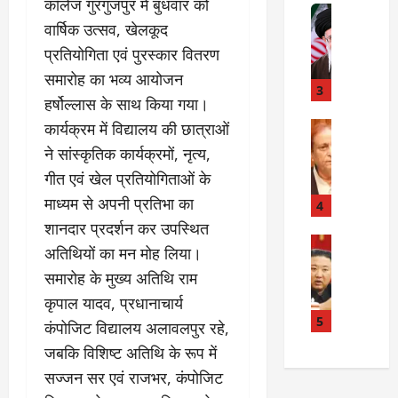
कॉलेज गुरगुजपुर में बुधवार को
त
Internati
त
वार्षिक उत्सव, खेलकूद
बा
I
:
ही
n
अ
प्रतियोगिता एवं पुरस्कार वितरण
म
d
स्प
समारोह का भव्य आयोजन
चा
i
3
ता
हर्षोल्लास के साथ किया गया।
क
a
लों
र
I
कार्यक्रम में विद्यालय की छात्राओं
Rampur
की
A
क्या
r
ला
ने सांस्कृतिक कार्यक्रमों, नृत्य,
z
बो
a
प
गीत एवं खेल प्रतियोगिताओं के
a
ला
n
र
माध्यम से अपनी प्रतिभा का
m
ई
R
4
वा
K
रा
e
शानदार प्रदर्शन कर उपस्थित
ही
h
न
Internati
l
या
अतिथियों का मन मोह लिया।
उ
a
?
a
ह
समारोह के मुख्य अतिथि राम
त्त
n
t
त्या
र
के
कृपाल यादव, प्रधानाचार्य
i
?
July
को
खि
5
o
14,
कंपोजिट विद्यालय अलावलपुर रहे,
रि
ला
2026
n
July
जबकि विशिष्ट अतिथि के रूप में
या
फ
s
15,
0
सज्जन सर एवं राजभर, कंपोजिट
ई
ग
:
2026