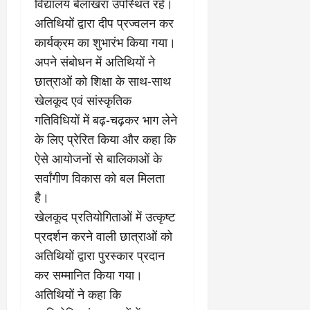
चु
वा
खा
विद्यालय बेलाखरा उपस्थित रहे।
ना
0
ह
मे
अतिथियों द्वारा दीप प्रज्वलन कर
व
को
ने
कार्यक्रम का शुभारंभ किया गया।
:
ध
ई
लो
अपने संबोधन में अतिथियों ने
म
के
क
का
ज
छात्राओं को शिक्षा के साथ-साथ
तं
ने
ना
खेलकूद एवं सांस्कृतिक
त्र
के
जे
गतिविधियों में बढ़-चढ़कर भाग लेने
का
मा
प
मु
म
के लिए प्रेरित किया और कहा कि
र
खौ
ले
ब
ऐसे आयोजनों से बालिकाओं के
टा
में
ड़ा
सर्वांगीण विकास को बल मिलता
या
आ
फै
है।
स
ज
स
त्ता
‘
ला
खेलकूद प्रतियोगिताओं में उत्कृष्ट
का
ए
।
प्रदर्शन करने वाली छात्राओं को
पू
म
अतिथियों द्वारा पुरस्कार प्रदान
र्ण
पी
July
नि
कर सम्मानित किया गया।
-
1,
यं
ए
2026
अतिथियों ने कहा कि
त्र
म