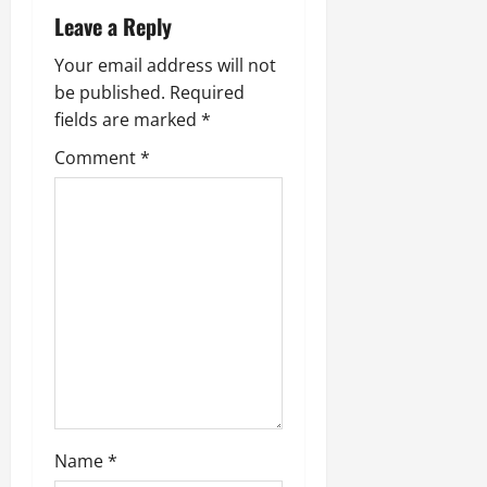
i
Leave a Reply
g
Your email address will not
be published.
Required
a
fields are marked
*
t
Comment
*
i
o
n
Name
*