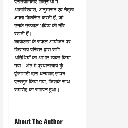
प्रतियोगिताएं छात्राओं में
0
ण
ए
आत्मविश्वास, अनुशासन एवं नेतृत्व
?
ल
ए
क्षमता विकसित करती हैं, जो
को
March
उनके उज्ज्वल भविष्य की नींव
र्ट
20,
रखती हैं।
2026
’
कार्यक्रम के सफल आयोजन पर
में
0
सु
विद्यालय परिवार द्वारा सभी
न
अतिथियों का आभार व्यक्त किया
वा
गया। अंत में प्रधानाचार्य कुं.
ई
पूंजाभाटी द्वारा धन्यवाद ज्ञापन
प्रस्तुत किया गया, जिसके साथ
April
30,
समारोह का समापन हुआ।
2026
0
About The Author