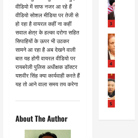
बा
I
:
वीडियो में साफ नजर आ रहे हैं
ही
n
अ
वीडियो सोशल मीडिया पर तेजी से
म
d
स्प
चा
i
हो रहा है वायरल कहीं ना कहीं
3
ता
क
a
लों
सवाल क्षेत्र के हल्का दरोगा सहित
र
I
Rampur
की
सिपाहियों के ऊपर भी उठकर
A
क्या
r
ला
z
सामने आ रहा है अब देखने वाली
बो
a
प
a
ला
n
र
बात यह होगी वायरल वीडियो पर
m
ई
R
4
वा
रायबरेली पुलिस अधीक्षक डॉक्टर
K
रा
e
ही
यशवीर सिंह क्या कार्यवाही करते हैं
h
न
Internati
l
या
उ
a
?
a
यह तो आने वाला समय तय करेगा
ह
त्त
n
t
त्या
र
के
i
?
July
को
खि
5
o
14,
रि
ला
2026
n
July
About The Author
या
फ
s
15,
0
ई
ग
:
2026
चु
वा
खा
ना
0
ह