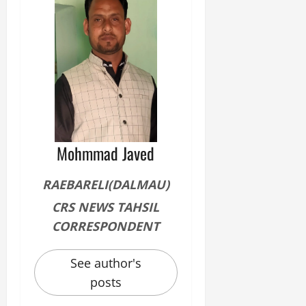
मे
व
को
ने
:
ध
ई
लो
म
के
क
का
ज
तं
ने
ना
त्र
के
जे
का
मा
प
मु
म
र
खौ
ले
ब
टा
Mohmmad Javed
में
ड़ा
या
आ
फै
स
ज
स
RAEBARELI(DALMAU)
त्ता
‘
ला
CRS NEWS TAHSIL
का
ए
।
पू
म
CORRESPONDENT
र्ण
पी
July
नि
-
1,
See author's
यं
ए
2026
posts
त्र
म
0
ण
ए