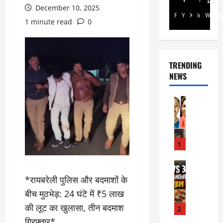
December 10, 2025
Facebook
Youtube
X
Instagra
Whats
1 minute read
0
TRENDING
NEWS
Rajsthan
रा
ज
स्था
न
1
में
प्र
Internati
World
सू
*रायबरेली पुलिस और बदमाशों के
जॉ
ता
बीच मुठभेड़: 24 घंटे में ₹5 लाख
र्ड
ओं
न
की लूट का खुलासा, तीन बदमाश
की
2
में
मौ
गिरफ्तार*