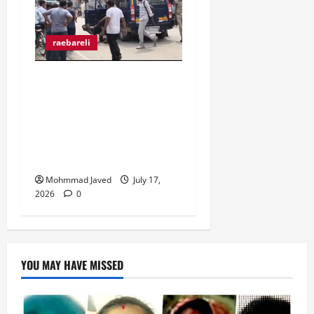
raebareli
मुराईबाग चौराहे पर हाइवोल्टेज
ड्रामा, ट्रक चालक ने पुलिस
पर मारपीट का लगाया आरोप,
गिरफ्तारी से बचने के लिए बीच
चौराहे पर लेटा ट्रक चालक
Mohmmad Javed
July 17,
2026
0
YOU MAY HAVE MISSED