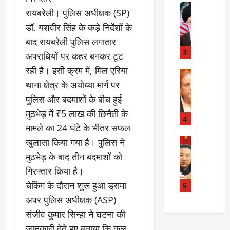
त
Internati
त
​रायबरेली। पुलिस अधीक्षक (SP)
बा
I
:
डॉ. यशवीर सिंह के कड़े निर्देशों के
ही
n
अ
म
d
बाद रायबरेली पुलिस लगातार
स्प
चा
i
3
ता
अपराधियों पर कहर बनकर टूट
क
a
लों
रही है। इसी क्रम में, मिल एरिया
र
I
Rampur
की
A
क्या
थाना क्षेत्र के अयोध्या मार्ग पर
r
ला
z
बो
a
प
पुलिस और बदमाशों के बीच हुई
a
ला
n
र
मुठभेड़ में ₹5 लाख की छिनैती के
m
ई
R
4
वा
मामले का 24 घंटे के भीतर सफल
K
रा
e
ही
h
न
Internati
l
खुलासा किया गया है। पुलिस ने
या
उ
a
?
a
ह
मुठभेड़ के बाद तीन बदमाशों को
त्त
n
t
त्या
गिरफ्तार किया है।
र
के
i
?
July
को
​चेकिंग के दौरान शुरू हुआ ड्रामा
खि
5
o
14,
रि
ला
2026
n
​अपर पुलिस अधीक्षक (ASP)
July
या
फ
s
15,
संजीव कुमार सिन्हा ने घटना की
0
ई
ग
:
2026
जानकारी देते हुए बताया कि कल