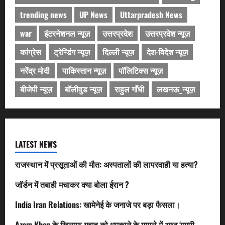
trending news
UP News
Uttarpradesh News
war
इंटरनेशनल न्यूज़
उत्तरप्रदेश
उत्तरप्रदेश न्यूज़
कांग्रेस
ट्रेन्डिंग न्यूज़
दिल्ली न्यूज़
देश-विदेश न्यूज़
नरेंद्र मोदी
पाकिस्तान न्यूज़
पॉलिटिक्स न्यूज़
बीजेपी न्यूज़
बॉलीवुड न्यूज़
राहुल गाँधी
लखनऊ_न्यूज़
LATEST NEWS
राजस्थान में प्रसूताओं की मौत: अस्पतालों की लापरवाही या हत्या?
जॉर्डन में तबाही मचाकर क्या बोला ईरान ?
India Iran Relations: खामेनेई के जनाजे पर बड़ा फैसला।
Azam Khan के खिलाफ गवाह को धमकाने के मामले में आज ‘एमपी-