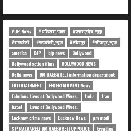
#UP_News
#अखिलेश_यादव
#उत्तरप्रदेश_न्यूज़
#रायबरेली
#रायबरेली_न्यूज़
#सीतापुर
#सीतापुर_न्यूज़
america
BJP
bjp news
Bollywood
Bollywood action films
BOLLYWOOD NEWS
Delhi news
DM RAEBARELI information department
ENTERTAINMENT
ENTERTAINMENT News
Fabulous Lives of Bollywood Wives.
India
Iran
israel
Lives of Bollywood Wives.
Lucknow crime news
Lucknow News
pm modi
S P RAEBARELI DM RAEBARELI UPPOLICE
trending