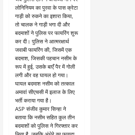
0
ण
ए
लोनिनियम का पुरवा के पास क्रेटा
?
ल
गाड़ी को रुकने का इशारा किया,
ए
तो चालक ने गाड़ी भगा दी और
को
March
र्ट
20,
बदमाशों ने पुलिस पर फायरिंग शुरू
2026
’
कर दी। पुलिस ने आत्मरक्षार्थ
में
0
जवाबी फायरिंग की, जिसमें एक
सु
न
बदमाश, जिसकी पहचान नसीम के
वा
रूप में हुई, उसके बाएँ पैर में गोली
ई
लगी और वह घायल हो गया।
​घायल बदमाश नसीम को तत्काल
April
30,
अमावां सीएचसी में इलाज के लिए
2026
भर्ती कराया गया है।
0
​ASP संजीव कुमार सिन्हा ने
बताया कि नसीम सहित कुल तीन
बदमाशों को पुलिस ने गिरफ्तार कर
लिया है, जबकि अंधेरे का फायदा