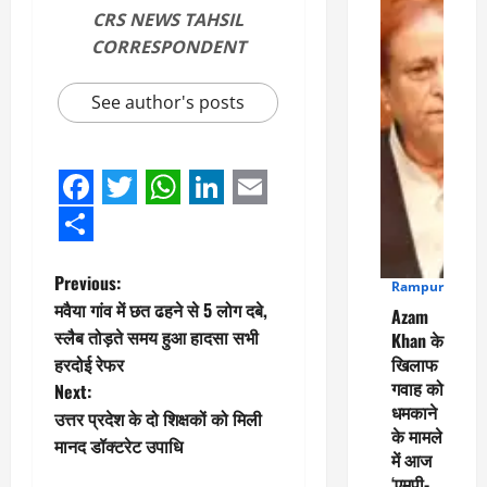
CRS NEWS TAHSIL
CORRESPONDENT
See author's posts
Facebook
Twitter
WhatsApp
LinkedIn
Email
Share
P
Previous:
Rampur
4
मवैया गांव में छत ढहने से 5 लोग दबे,
Azam
o
स्लैब तोड़ते समय हुआ हादसा सभी
Khan के
हरदोई रेफर
खिलाफ
s
गवाह को
Next:
धमकाने
t
उत्तर प्रदेश के दो शिक्षकों को मिली
के मामले
मानद डॉक्टरेट उपाधि
में आज
n
‘एमपी-