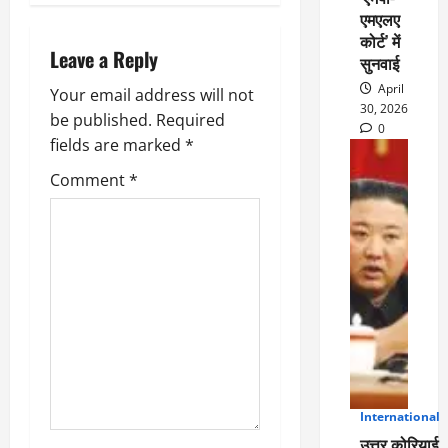
a
एमएलए
कोर्ट’ में
Leave a Reply
v
सुनवाई
April
Your email address will not
i
30, 2026
be published.
Required
0
g
fields are marked
*
Comment
*
a
t
i
o
n
International
5
उत्तर कोरियाई