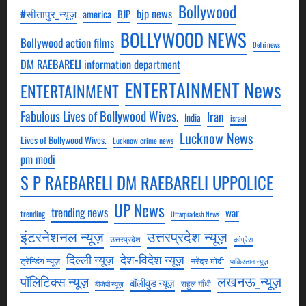
Bollywood
#सीतापुर_न्यूज़
bjp news
america
BJP
BOLLYWOOD NEWS
Bollywood action films
Delhi news
DM RAEBARELI information department
ENTERTAINMENT News
ENTERTAINMENT
Fabulous Lives of Bollywood Wives.
Iran
India
israel
Lucknow News
Lives of Bollywood Wives.
Lucknow crime news
pm modi
S P RAEBARELI DM RAEBARELI UPPOLICE
UP News
trending news
war
trending
Uttarpradesh News
उत्तरप्रदेश न्यूज़
इंटरनेशनल न्यूज़
उत्तरप्रदेश
कांग्रेस
देश-विदेश न्यूज़
दिल्ली न्यूज़
ट्रेन्डिंग न्यूज़
नरेंद्र मोदी
पाकिस्तान न्यूज़
लखनऊ_न्यूज़
पॉलिटिक्स न्यूज़
बॉलीवुड न्यूज़
राहुल गाँधी
बीजेपी न्यूज़