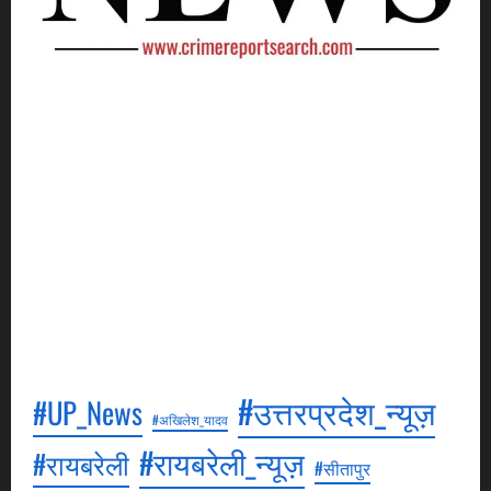
Crime Report Search is a news agency. It will be our
goal to cover as much crime news as possible and
keep an eye on every minor and major news.
Through this, we will broadcast episodes daily, in
which events related to crime will be shown. All our
episodes will be aired in Hindi. All these episodes
will be aired on YouTube, to see which you can visit
our YouTube channel.
#उत्तरप्रदेश_न्यूज़
#UP_News
#अखिलेश_यादव
#रायबरेली_न्यूज़
#रायबरेली
#सीतापुर