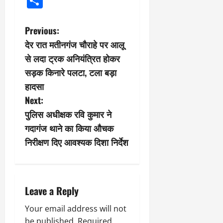
Share
P
Previous:
देर रात मतीनगंज चौराहे पर आलू
o
से लदा ट्रक अनियंत्रित होकर
s
सड़क किनारे पलटा, टला बड़ा
हादसा
t
Next:
n
पुलिस अधीक्षक रवि कुमार ने
गदागंज थाने का किया औचक
a
निरीक्षण दिए आवश्यक दिशा निर्देश
v
i
Leave a Reply
g
Your email address will not
a
be published.
Required