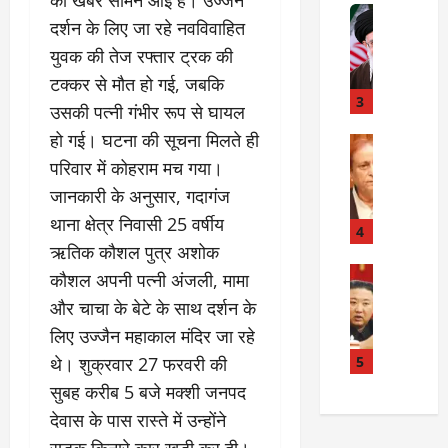
की खबर सामने आई है। उज्जैन
त
Internati
त
दर्शन के लिए जा रहे नवविवाहित
बा
I
:
ही
n
युवक की तेज रफ्तार ट्रक की
अ
म
d
स्प
टक्कर से मौत हो गई, जबकि
चा
i
3
ता
उसकी पत्नी गंभीर रूप से घायल
क
a
लों
हो गई। घटना की सूचना मिलते ही
र
I
Rampur
की
A
क्या
r
परिवार में कोहराम मच गया।
ला
z
बो
a
प
जानकारी के अनुसार, गदागंज
a
ला
n
र
थाना क्षेत्र निवासी 25 वर्षीय
m
ई
R
4
वा
K
ऋतिक कौशल पुत्र अशोक
रा
e
ही
h
न
Internati
l
या
कौशल अपनी पत्नी अंजली, मामा
उ
a
?
a
ह
और चाचा के बेटे के साथ दर्शन के
त्त
n
t
त्या
लिए उज्जैन महाकाल मंदिर जा रहे
र
के
i
?
July
को
खि
5
o
थे। शुक्रवार 27 फरवरी की
14,
रि
ला
2026
n
सुबह करीब 5 बजे मक्शी जनपद
July
या
फ
s
15,
देवास के पास रास्ते में उन्होंने
0
ई
ग
:
2026