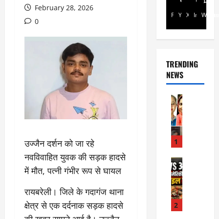
February 28, 2026
Facebook
Youtube
X
Instagra
Whats
0
TRENDING
NEWS
Rajsthan
रा
ज
स्था
न
1
उज्जैन दर्शन को जा रहे
में
नवविवाहित युवक की सड़क हादसे
प्र
Internati
में मौत, पत्नी गंभीर रूप से घायल
World
सू
जॉ
ता
रायबरेली। जिले के गदागंज थाना
र्ड
ओं
न
की
क्षेत्र से एक दर्दनाक सड़क हादसे
2
में
मौ