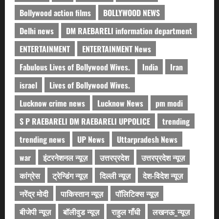
Bollywood action films
BOLLYWOOD NEWS
Delhi news
DM RAEBARELI information department
ENTERTAINMENT
ENTERTAINMENT News
Fabulous Lives of Bollywood Wives.
India
Iran
israel
Lives of Bollywood Wives.
Lucknow crime news
Lucknow News
pm modi
S P RAEBARELI DM RAEBARELI UPPOLICE
trending
trending news
UP News
Uttarpradesh News
war
इंटरनेशनल न्यूज़
उत्तरप्रदेश
उत्तरप्रदेश न्यूज़
कांग्रेस
ट्रेन्डिंग न्यूज़
दिल्ली न्यूज़
देश-विदेश न्यूज़
नरेंद्र मोदी
पाकिस्तान न्यूज़
पॉलिटिक्स न्यूज़
बीजेपी न्यूज़
बॉलीवुड न्यूज़
राहुल गाँधी
लखनऊ_न्यूज़