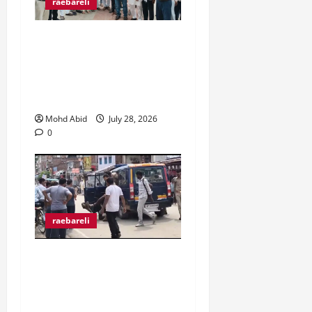
raebareli
व्यापारी उत्पीड़न के खिलाफ
व्यापार मंडल जिलाधिकारी से
मिल कर हो रहे उत्पीड़न पर
रोक लगाने की उठाई मांग।
Mohd Abid
July 28, 2026
0
raebareli
मुराईबाग चौराहे पर हाइवोल्टेज
ड्रामा, ट्रक चालक ने पुलिस
पर मारपीट का लगाया आरोप,