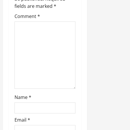
fields are marked
*
t
Comment
*
i
o
n
Name
*
Email
*