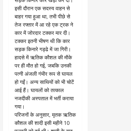
चु
सड़क किनारे कार खड़ी कर दी।
वा
खा
ना
0
ह
मे
इसी दौरान एक सदस्य वाहन से
व
को
ने
बाहर गया हुआ था, तभी पीछे से
:
ध
ई
तेज रफ्तार में आ रहे एक ट्रक ने
लो
म
के
क
का
कार में जोरदार टक्कर मार दी।
ज
तं
ने
ना
टक्कर इतनी भीषण थी कि कार
त्र
के
जे
सड़क किनारे गड्ढे में जा गिरी।
का
मा
प
हादसे में ऋतिक कौशल की मौके
मु
म
र
खौ
ले
ब
पर ही मौत हो गई, जबकि उनकी
टा
में
ड़ा
पत्नी अंजली गंभीर रूप से घायल
या
आ
फै
हो गईं। अन्य साथियों को भी चोटें
स
ज
स
त्ता
आई हैं। घायलों को तत्काल
‘
ला
का
ए
।
नजदीकी अस्पताल में भर्ती कराया
पू
म
गया।
र्ण
पी
July
परिजनों के अनुसार, मृतक ऋतिक
नि
-
1,
यं
ए
कौशल की शादी इसी महीने 10
2026
त्र
म