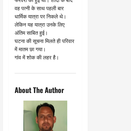
फरवरी को हुई थी। शादी के बाद
0
ण
ए
वह पत्नी के साथ पहली बार
?
ल
धार्मिक यात्रा पर निकले थे।
ए
को
लेकिन यह यात्रा उनके लिए
March
र्ट
20,
अंतिम साबित हुई।
2026
’
घटना की सूचना मिलते ही परिवार
में
0
में मातम छा गया।
सु
न
गांव में शोक की लहर है।
वा
ई
April
About The Author
30,
2026
0