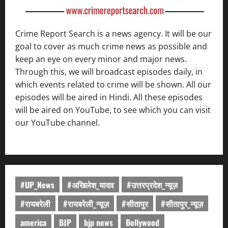
Crime Report Search is a news agency. It will be our
goal to cover as much crime news as possible and
keep an eye on every minor and major news.
Through this, we will broadcast episodes daily, in
which events related to crime will be shown. All our
episodes will be aired in Hindi. All these episodes
will be aired on YouTube, to see which you can visit
our YouTube channel.
#UP_News
#अखिलेश_यादव
#उत्तरप्रदेश_न्यूज़
#रायबरेली
#रायबरेली_न्यूज़
#सीतापुर
#सीतापुर_न्यूज़
america
BJP
bjp news
Bollywood