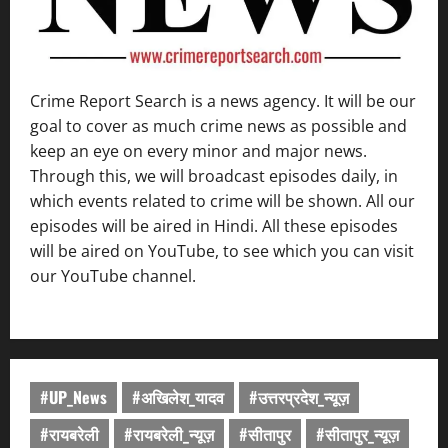
Crime Report Search is a news agency. It will be our
goal to cover as much crime news as possible and
keep an eye on every minor and major news.
Through this, we will broadcast episodes daily, in
which events related to crime will be shown. All our
episodes will be aired in Hindi. All these episodes
will be aired on YouTube, to see which you can visit
our YouTube channel.
#UP_News
#अखिलेश_यादव
#उत्तरप्रदेश_न्यूज़
#रायबरेली
#रायबरेली_न्यूज़
#सीतापुर
#सीतापुर_न्यूज़