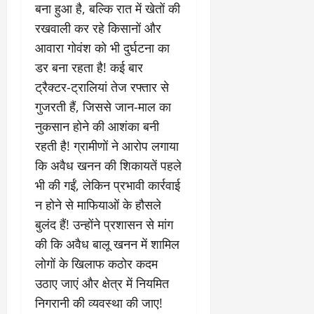
चु
वा
खा
बना हुआ है, बल्कि रात में खेतों की
ना
0
ह
मे
रखवाली कर रहे किसानों और
व
को
ने
:
आवारा गोवंश को भी दुर्घटना का
ध
ई
लो
म
के
डर बना रहता है! कई बार
क
का
ज
ट्रैक्टर-ट्रालियां तेज रफ्तार से
तं
ने
ना
गुजरती हैं, जिससे जान-माल का
त्र
के
जे
का
मा
नुकसान होने की आशंका बनी
प
मु
म
र
रहती है! ग्रामीणों ने आरोप लगाया
खौ
ले
ब
कि अवैध खनन की शिकायतें पहले
टा
में
ड़ा
भी की गईं, लेकिन प्रभावी कार्रवाई
या
आ
फै
स
ज
स
न होने से माफियाओं के हौसले
त्ता
‘
ला
बुलंद हैं! उन्होंने प्रशासन से मांग
का
ए
।
की कि अवैध बालू खनन में शामिल
पू
म
र्ण
लोगों के खिलाफ कठोर कदम
पी
July
नि
-
1,
उठाए जाएं और क्षेत्र में नियमित
यं
ए
2026
निगरानी की व्यवस्था की जाए!
त्र
म