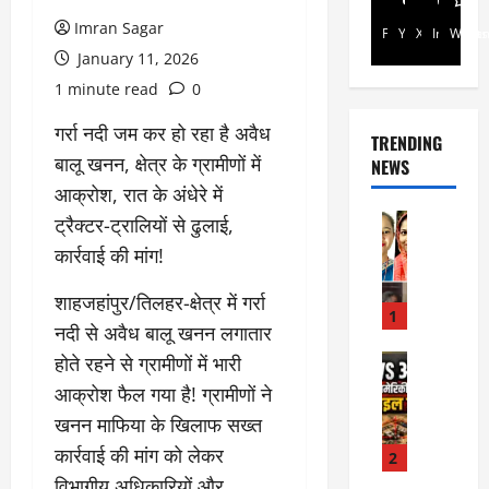
Imran Sagar
Facebook
Youtube
X
Instagra
Whats
January 11, 2026
1 minute read
0
गर्रा नदी जम कर हो रहा है अवैध
TRENDING
बालू खनन, क्षेत्र के ग्रामीणों में
NEWS
आक्रोश, रात के अंधेरे में
Rajsthan
ट्रैक्टर-ट्रालियों से ढुलाई,
रा
कार्रवाई की मांग!
ज
स्था
शाहजहांपुर/तिलहर-क्षेत्र में गर्रा
न
1
नदी से अवैध बालू खनन लगातार
में
प्र
होते रहने से ग्रामीणों में भारी
Internati
World
सू
आक्रोश फैल गया है! ग्रामीणों ने
जॉ
ता
खनन माफिया के खिलाफ सख्त
र्ड
ओं
न
कार्रवाई की मांग को लेकर
की
2
में
मौ
विभागीय अधिकारियों और