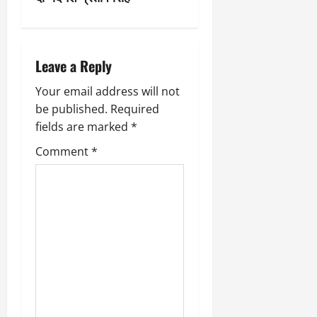
a
v
i
Leave a Reply
g
Your email address will not
be published.
Required
a
fields are marked
*
t
Comment
*
i
o
n