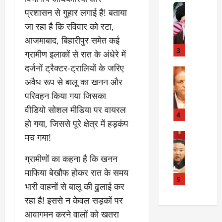
त
Internati
त
प्रशासन से गुहार लगाई है! बताया
बा
I
:
जा रहा है कि रविवार को रटा,
ही
n
अ
म
d
आजमाबाद, बिहारीपुर समेत कई
स्प
चा
i
3
ता
ग्रामीण इलाकों से रात के अंधेरे में
क
a
लों
दर्जनों ट्रैक्टर-ट्रालियों के जरिए
र
I
Rampur
की
A
अवैध रूप से बालू का खनन और
क्या
r
ला
z
बो
a
प
परिवहन किया गया जिसका
a
ला
n
र
वीडियो सोशल मीडिया पर वायरल
m
ई
R
4
वा
हो गया, जिससे पूरे क्षेत्र में हड़कंप
K
रा
e
ही
h
न
Internati
l
मच गया!
या
उ
a
?
a
ह
त्त
n
ग्रामीणों का कहना है कि खनन
t
त्या
र
के
i
?
July
माफिया बेखौफ होकर रात के समय
को
खि
5
o
14,
भारी वाहनों से बालू की ढुलाई कर
रि
ला
2026
n
July
रहा है! इससे न केवल सड़कों पर
या
फ
s
15,
0
ई
ग
:
आवागमन करने वालों को खतरा
2026