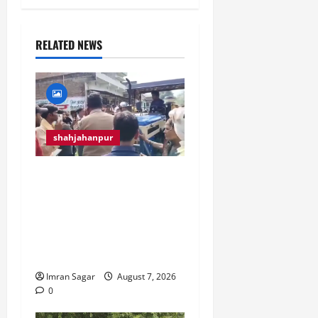
RELATED NEWS
shahjahanpur
मृतक का शव सड़क पर रख
कर परिवार ने भीड़ के साथ
किया रोड जाम, घंटो रहा
यातायात ठप्प। आरोपियों की
तत्काल गिरफ्तारी की मांग।
Imran Sagar
August 7, 2026
0