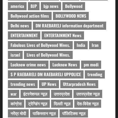
america
BJP
bjp news
Bollywood
Bollywood action films
BOLLYWOOD NEWS
Delhi news
DM RAEBARELI information department
ENTERTAINMENT
ENTERTAINMENT News
Fabulous Lives of Bollywood Wives.
India
Iran
israel
Lives of Bollywood Wives.
Lucknow crime news
Lucknow News
pm modi
S P RAEBARELI DM RAEBARELI UPPOLICE
trending
trending news
UP News
Uttarpradesh News
war
इंटरनेशनल न्यूज़
उत्तरप्रदेश
उत्तरप्रदेश न्यूज़
कांग्रेस
ट्रेन्डिंग न्यूज़
दिल्ली न्यूज़
देश-विदेश न्यूज़
नरेंद्र मोदी
पाकिस्तान न्यूज़
पॉलिटिक्स न्यूज़