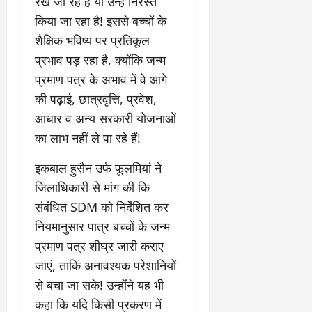
चु
रखे जा रहे हैं या उन्हें निरस्त
वा
खा
ना
0
ह
मे
किया जा रहा है! इससे बच्चों के
व
को
ने
शैक्षिक भविष्य पर प्रतिकूल
:
ध
ई
प्रभाव पड़ रहा है, क्योंकि जन्म
लो
म
के
क
का
प्रमाण पत्र के अभाव में वे आगे
ज
तं
ने
ना
की पढ़ाई, छात्रवृत्ति, प्रवेश,
त्र
के
जे
आधार व अन्य सरकारी योजनाओं
का
मा
प
का लाभ नहीं ले पा रहे हैं!
मु
म
र
खौ
ले
ब
इकबाल हुसैन उर्फ फूलमियां ने
टा
में
ड़ा
या
आ
फै
जिलाधिकारी से मांग की कि
स
ज
स
संबंधित SDM को निर्देशित कर
त्ता
‘
ला
नियमानुसार पात्र बच्चों के जन्म
का
ए
।
पू
प्रमाण पत्र शीघ्र जारी कराए
म
र्ण
पी
जाएं, ताकि अनावश्यक परेशानियों
July
नि
-
1,
से बचा जा सके! उन्होंने यह भी
यं
ए
2026
कहा कि यदि किसी प्रकरण में
त्र
म