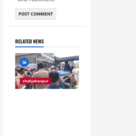
RELATED NEWS
shahjahanpur
मृतक का शव सड़क पर रख
कर परिवार ने भीड़ के साथ
किया रोड जाम, घंटो रहा
यातायात ठप्प। आरोपियों की
तत्काल गिरफ्तारी की मांग।