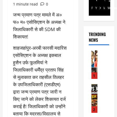
1 minute read
0
Facebook
Youtube
X
Instagra
Whats
जन्म प्रमाण पत्र मामले में अ०
फ० म० एसोसिएशन के अध्यक्ष ने
जिलाधिकारी से की SDM की
TRENDING
शिकायत!
NEWS
शाहजहांपुर-अरबी फारसी मदारिस
Rajsthan
एसोसिएशन के अध्यक्ष इकबाल
रा
हुसैन उर्फ फूलमियां ने
ज
स्था
जिलाधिकारी धर्मेंद्र प्रताप सिंह
न
1
से मुलाकात कर तहसील तिलहर
में
के उपजिलाधिकारी (एसडीएम)
प्र
Internati
द्वारा जन्म प्रमाण पत्र जारी न
World
सू
जॉ
ता
किए जाने को लेकर शिकायत दर्ज
र्ड
ओं
कराई है! जिलाधिकारी को उन्होंने
न
की
2
बताया कि मदरसा/विद्यालय से
में
मौ