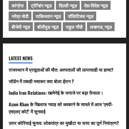
कांग्रेस
ट्रेन्डिंग न्यूज़
दिल्ली न्यूज़
देश-विदेश न्यूज़
नरेंद्र मोदी
पाकिस्तान न्यूज़
पॉलिटिक्स न्यूज़
बीजेपी न्यूज़
बॉलीवुड न्यूज़
राहुल गाँधी
लखनऊ_न्यूज़
LATEST NEWS
राजस्थान में प्रसूताओं की मौत: अस्पतालों की लापरवाही या हत्या?
जॉर्डन में तबाही मचाकर क्या बोला ईरान ?
India Iran Relations: खामेनेई के जनाजे पर बड़ा फैसला।
Azam Khan के खिलाफ गवाह को धमकाने के मामले में आज ‘एमपी-
एमएलए कोर्ट’ में सुनवाई
उत्तर कोरियाई चुनाव: लोकतंत्र का मुखौटा या सत्ता का पूर्ण नियंत्रण?