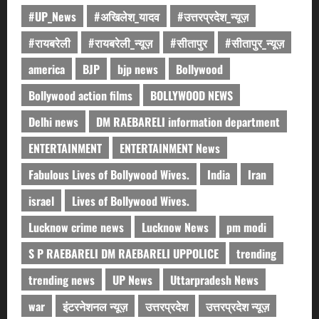
#UP_News
#अखिलेश_यादव
#उत्तरप्रदेश_न्यूज़
#रायबरेली
#रायबरेली_न्यूज़
#सीतापुर
#सीतापुर_न्यूज़
america
BJP
bjp news
Bollywood
Bollywood action films
BOLLYWOOD NEWS
Delhi news
DM RAEBARELI information department
ENTERTAINMENT
ENTERTAINMENT News
Fabulous Lives of Bollywood Wives.
India
Iran
israel
Lives of Bollywood Wives.
Lucknow crime news
Lucknow News
pm modi
S P RAEBARELI DM RAEBARELI UPPOLICE
trending
trending news
UP News
Uttarpradesh News
war
इंटरनेशनल न्यूज़
उत्तरप्रदेश
उत्तरप्रदेश न्यूज़