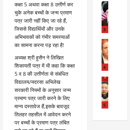
त
कक्षा 5 अथवा कक्षा 8 उत्तीर्ण कर
Internati
त
बा
I
:
चुके अनेक बच्चों के जन्म प्रमाण
ही
n
अ
पत्र जारी नहीं किए जा रहे हैं,
म
d
स्प
जिससे विद्यार्थियों और उनके
चा
i
3
ता
क
a
लों
अभिभावकों को गंभीर समस्याओं
र
I
Rampur
की
का सामना करना पड़ रहा है!
A
क्या
r
ला
z
बो
a
प
अध्यक्ष श्री हुसैन ने लिखित
a
ला
n
र
शिकायती पत्र में भी कहा कि कक्षा
m
ई
R
4
वा
K
रा
5 व 8 की उत्तीर्णता से संबंधित
e
ही
h
न
Internati
l
या
विद्यालय/मदरसा अभिलेख
उ
a
?
a
ह
सरकारी नियमों के अनुसार जन्म
त्त
n
t
त्या
प्रमाण पत्र जारी करने के लिए
र
के
i
?
July
को
खि
5
o
मान्य दस्तावेज हैं,इसके बावजूद
14,
रि
ला
2026
n
तिलहर तहसील में आवेदन करने
July
या
फ
s
15,
पर बच्चों के प्रमाण पत्र लंबित
0
ई
ग
:
2026