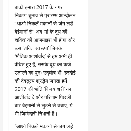
चु
वा
खा
ना
0
ह
बाकी हमारा 2017 के नगर
मे
व
को
ने
निकाय चुनाव से प्रारम्भ आन्दोलन
:
ध
ई
“आओ निकलें मकानों से-जंग लड़ें
लो
म
के
बेईमानों से“ अब ’मां के दूध की
क
का
ज
तं
ने
ना
शक्ति’ की आजमाइश भी होगा और
त्र
के
जे
उस ’शक्ति स्वरूपा’ जिनके
का
मा
प
’भौतिक आशीर्वाद’ से हम अभी ही
मु
म
र
खौ
वंचित हुए हैं, उसके दूध का कर्ज
ले
ब
टा
में
ड़ा
उतारने का पुनः उद्घोष भी, हरदोई
या
आ
फै
की देवतुल्य श्रद्धेय जनता हमें
स
ज
स
2017 की भांति ’विजय श्री’ का
त्ता
‘
ला
का
ए
आशीर्वाद दे और परिणाम पिछली
।
पू
म
बार बेइमानी से लुटने से बचाए, ये
र्ण
पी
July
भी जिम्मेदारी निभानी है।
नि
-
1,
यं
ए
2026
“आओ निकलें मकानों से-जंग लड़ें
त्र
म