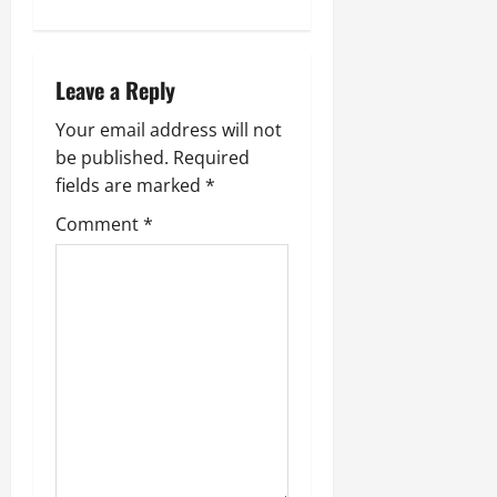
v
i
Leave a Reply
g
Your email address will not
a
be published.
Required
fields are marked
*
t
Comment
*
i
o
n