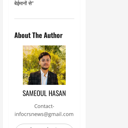
0
बेईमानों से“
ण
ए
?
ल
ए
को
March
र्ट
20,
About The Author
2026
’
में
0
सु
न
वा
ई
April
30,
SAMEOUL HASAN
2026
0
Contact-
infocrsnews@gmail.com