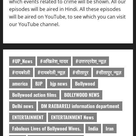
which events related to crime will be shown. All our
episodes will be aired in Hindi. All these episodes
will be aired on YouTube, to see which you can visit
our YouTube channel.
#UP_News
#अखिलेश_यादव
#उत्तरप्रदेश_न्यूज़
#रायबरेली
#रायबरेली_न्यूज़
#सीतापुर
#सीतापुर_न्यूज़
america
BJP
bjp news
Bollywood
Bollywood action films
BOLLYWOOD NEWS
Delhi news
DM RAEBARELI information department
ENTERTAINMENT
ENTERTAINMENT News
Fabulous Lives of Bollywood Wives.
India
Iran