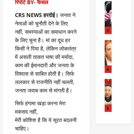
रिपोर्ट BY- फैसल
त
Internati
त
बा
I
:
CRS NEWS हरदोई।
जनता ने
ही
n
अ
म
d
नेताओं को चुनौती देने के लिए
स्प
चा
i
3
ता
नहीं, समस्याओं का समाधान करने
क
a
लों
के लिए चुना है। मां का दूध हर
र
I
Rampur
की
किसी ने पिया है, लेकिन लोकतंत्र
A
क्या
r
ला
z
बो
a
में असली ताकत भाषा की मर्यादा,
प
a
ला
n
र
काम की ईमानदारी और जनता के
m
ई
R
4
वा
विश्वास से साबित होती है। सिर्फ
K
रा
e
ही
h
ललकार से राजनीति नहीं चलती,
न
Internati
l
या
उ
a
?
a
ह
जनता जवाब काम से मांगती है।
त्त
n
t
त्या
र
के
i
सिर्फ हंगामा खड़ा करना मेरा
?
July
को
खि
5
o
14,
मकसद नहीं,
रि
ला
2026
n
July
मेरी कोशिश है कि ये सूरत बदलनी
या
फ
s
15,
0
ई
ग
चाहिए।
:
2026