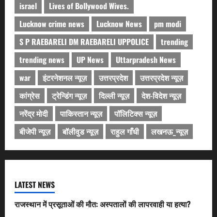
israel
Lives of Bollywood Wives.
Lucknow crime news
Lucknow News
pm modi
S P RAEBARELI DM RAEBARELI UPPOLICE
trending
trending news
UP News
Uttarpradesh News
war
इंटरनेशनल न्यूज़
उत्तरप्रदेश
उत्तरप्रदेश न्यूज़
कांग्रेस
ट्रेन्डिंग न्यूज़
दिल्ली न्यूज़
देश-विदेश न्यूज़
नरेंद्र मोदी
पाकिस्तान न्यूज़
पॉलिटिक्स न्यूज़
बीजेपी न्यूज़
बॉलीवुड न्यूज़
राहुल गाँधी
लखनऊ_न्यूज़
LATEST NEWS
राजस्थान में प्रसूताओं की मौत: अस्पतालों की लापरवाही या हत्या?