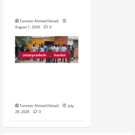
नाबालिगों समेत 5 आरोपी
गिरफ्तार
Tanveer Ahmad (faisal)
August 1, 2026
0
uttarpradesh
hardoi
नौवीं के छात्र ने की
खुदकुशी,सदमे में मां ने तीसरी
मंजिल से लगाई छलांग,मां बेटे
की मौत से मचा कोहराम…
Tanveer Ahmad (faisal)
July
28, 2026
0