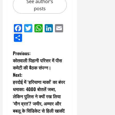
See author's
posts
Facebook
Twitter
WhatsApp
LinkedIn
Email
Share
P
Previous:
कोतवाली पिहानी परिसर में पीस
o
कमेटी की बैठक संपन्न।
s
Next:
हरदोई में ‘हरियाणा मार्का’ का बंपर
t
धमाका: 4000 बोतलें जब्त,
n
लेकिन पुलिस ने क्यों रख लिया
‘मौन व्रत’? जमीर, अम्मार और
a
बबलू के सिंडिकेट से हिली खाकी!