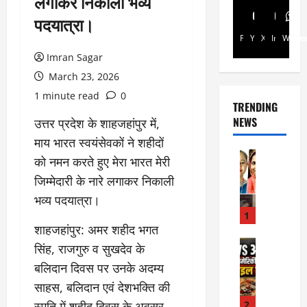
लगाकर निकाली भव्य
पदयात्रा।
Facebook
Youtube
X
Instagra
Whats
Imran Sagar
March 23, 2026
1 minute read
0
TRENDING
NEWS
उत्तर प्रदेश के शाहजहांपुर में,
माय भारत स्वयंसेवकों ने शहीदों
Rajsthan
को नमन करते हुए मेरा भारत मेरी
रा
जिम्मेदारी के नारे लगाकर निकाली
ज
स्था
भव्य पदयात्रा।
न
1
शाहजहांपुर: अमर शहीद भगत
में
प्र
Internati
सिंह, राजगुरु व सुखदेव के
World
सू
बलिदान दिवस पर उनके अदम्य
जॉ
ता
र्ड
साहस, बलिदान एवं देशभक्ति की
ओं
न
की
स्मृति में शहीद दिवस के अवसर
2