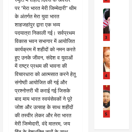
में
मौ
पर “मेरा भारत मेरी जिम्मेदारी” थीम
त
Internati
त
के अंतर्गत मेरा युवा भारत
बा
I
:
ही
n
शाहजहांपुर द्वारा एक भव्य
अ
म
d
स्प
पदयात्रा निकाली गई। सर्वप्रथम
चा
i
3
ता
विकास भवन सभागार में आयोजित
क
a
लों
कार्यक्रम में शहीदों को नमन करते
र
I
Rampur
की
A
क्या
r
हुए उनके जीवन, संदेश व युवाओं
ला
z
बो
a
प
में राष्ट्र प्रथम की भावना की
a
ला
n
र
विचारधारा को आत्मसात करने हेतु
m
ई
R
4
वा
K
रा
संगोष्ठी आयोजित की गई और
e
ही
h
न
Internati
l
या
प्रश्नोत्तरी भी कराई गई जिसके
उ
a
?
a
ह
बाद माय भारत स्वयंसेवकों ने पूरे
त्त
n
t
त्या
जोश और उत्साह के साथ शहीदों
र
के
i
?
July
को
खि
5
o
की तस्वीर लेकर और मेरा भारत
14,
रि
ला
2026
n
मेरी जिम्मेदारी, वंदे मातरम, जय
July
या
फ
s
15,
हिंद के देशभक्ति नारों के साथ
0