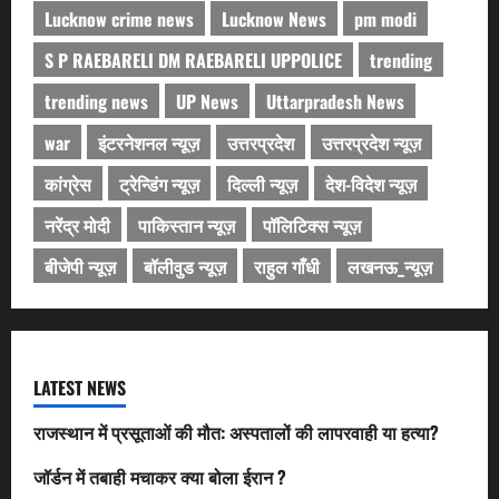
Lucknow crime news
Lucknow News
pm modi
S P RAEBARELI DM RAEBARELI UPPOLICE
trending
trending news
UP News
Uttarpradesh News
war
इंटरनेशनल न्यूज़
उत्तरप्रदेश
उत्तरप्रदेश न्यूज़
कांग्रेस
ट्रेन्डिंग न्यूज़
दिल्ली न्यूज़
देश-विदेश न्यूज़
नरेंद्र मोदी
पाकिस्तान न्यूज़
पॉलिटिक्स न्यूज़
बीजेपी न्यूज़
बॉलीवुड न्यूज़
राहुल गाँधी
लखनऊ_न्यूज़
LATEST NEWS
राजस्थान में प्रसूताओं की मौत: अस्पतालों की लापरवाही या हत्या?
जॉर्डन में तबाही मचाकर क्या बोला ईरान ?