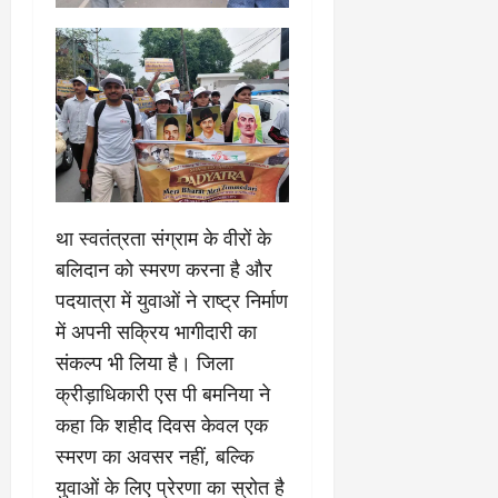
त्र
म
0
ण
ए
?
ल
ए
को
March
र्ट
20,
2026
’
में
0
सु
था स्वतंत्रता संग्राम के वीरों के
न
वा
बलिदान को स्मरण करना है और
ई
पदयात्रा में युवाओं ने राष्ट्र निर्माण
में अपनी सक्रिय भागीदारी का
April
संकल्प भी लिया है। जिला
30,
2026
क्रीड़ाधिकारी एस पी बमनिया ने
कहा कि शहीद दिवस केवल एक
0
स्मरण का अवसर नहीं, बल्कि
युवाओं के लिए प्रेरणा का स्रोत है