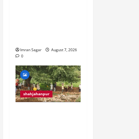
मृतक का शव सड़क पर रख
कर परिवार ने भीड़ के साथ
किया रोड जाम, घंटो रहा
यातायात ठप्प। आरोपियों की
तत्काल गिरफ्तारी की मांग।
Imran Sagar
August 7, 2026
0
shahjahanpur
क्या जबरन तोड़ा गया
कब्रिस्तान का गेट, जो भारी
पुलिस बल और LIU किए गए
तैनात.?