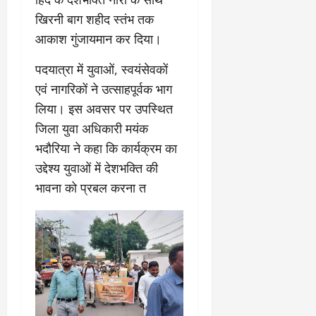
ई
ग
:
2026
चु
खिरनी बाग शहीद स्तंभ तक
वा
खा
ना
0
ह
मे
आकाश गुंजायमान कर दिया।
व
को
ने
:
ध
ई
पदयात्रा में युवाओं, स्वयंसेवकों
लो
म
के
एवं नागरिकों ने उत्साहपूर्वक भाग
क
का
ज
लिया। इस अवसर पर उपस्थित
तं
ने
ना
त्र
के
जिला युवा अधिकारी मयंक
जे
का
मा
प
भदौरिया ने कहा कि कार्यक्रम का
मु
म
र
उद्देश्य युवाओं में देशभक्ति की
खौ
ले
ब
भावना को प्रबल करना त
टा
में
ड़ा
या
आ
फै
स
ज
स
त्ता
‘
ला
का
ए
।
पू
म
र्ण
पी
July
नि
-
1,
यं
ए
2026