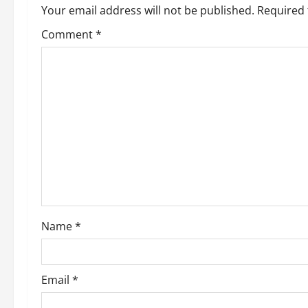
v
Your email address will not be published.
Required 
Comment
*
i
g
a
t
i
o
n
Name
*
Email
*