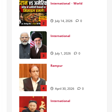
International
World
जॉर्डन में तबाही मचाकर क्या बोला
ईरान ?
July 14, 2026
0
2
International
India Iran Relations: खामेनेई के
जनाजे पर बड़ा फैसला।
July 1, 2026
0
3
Rampur
Azam Khan के खिलाफ गवाह को
धमकाने के मामले में आज ‘एमपी-
एमएलए कोर्ट’ में सुनवाई
4
April 30, 2026
0
International
उत्तर कोरियाई चुनाव: लोकतंत्र का
मुखौटा या सत्ता का पूर्ण नियंत्रण?