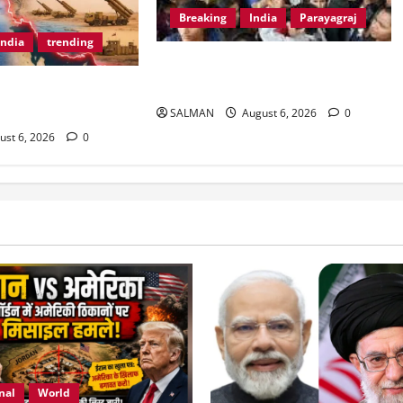
Breaking
India
Parayagraj
India
trending
Allahabad University में 24 दिन के
बाद हिंसा।
बम तैयार?कहां हमले की
SALMAN
August 6, 2026
0
ust 6, 2026
0
nal
World