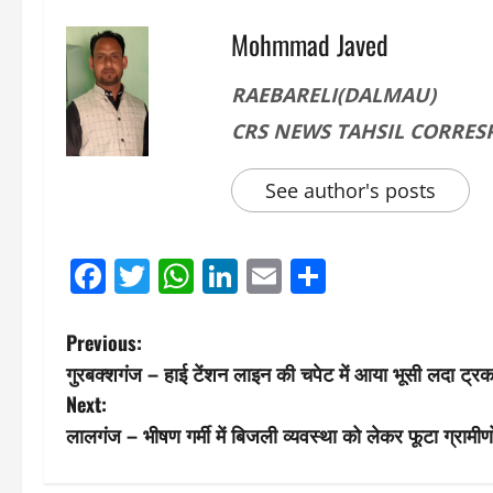
Mohmmad Javed
RAEBARELI(DALMAU)
CRS NEWS TAHSIL CORRE
See author's posts
Facebook
Twitter
WhatsApp
LinkedIn
Email
Share
P
Previous:
गुरबक्शगंज – हाई टेंशन लाइन की चपेट में आया भूसी लदा ट्र
o
Next:
s
लालगंज – भीषण गर्मी में बिजली व्यवस्था को लेकर फूटा ग्रामी
t