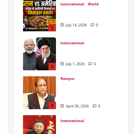
International
World
जॉर्डन में तबाही मचाकर क्या बोला
ईरान ?
July 14, 2026
0
2
International
India Iran Relations: खामेनेई के
जनाजे पर बड़ा फैसला।
July 1, 2026
0
3
Rampur
Azam Khan के खिलाफ गवाह को
धमकाने के मामले में आज ‘एमपी-
एमएलए कोर्ट’ में सुनवाई
4
April 30, 2026
0
International
उत्तर कोरियाई चुनाव: लोकतंत्र का
मुखौटा या सत्ता का पूर्ण नियंत्रण?