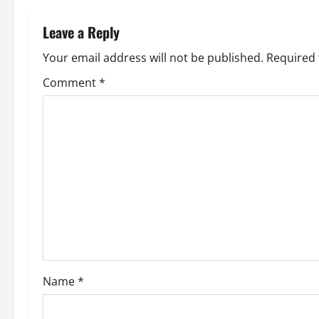
n
Leave a Reply
a
Your email address will not be published.
Required 
v
Comment
*
i
g
a
t
i
o
Name
*
n