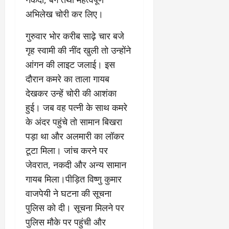
चु
वा
खा
ना
0
ह
मे
अभिलेख चोरी कर लिए।
व
को
ने
:
ध
ई
गुरुवार भोर करीब साढ़े चार बजे
लो
म
के
गृह स्वामी की नींद खुली तो उन्होंने
क
का
ज
आंगन की लाइट जलाई। इस
तं
ने
ना
त्र
दौरान कमरे का ताला गायब
के
जे
का
मा
प
देखकर उन्हें चोरी की आशंका
मु
म
र
हुई। जब वह पत्नी के साथ कमरे
खौ
ले
ब
के अंदर पहुंचे तो सामान बिखरा
टा
में
ड़ा
या
आ
पड़ा था और अलमारी का लॉकर
फै
स
ज
स
टूटा मिला। जांच करने पर
त्ता
‘
ला
जेवरात, नकदी और अन्य सामान
का
ए
।
गायब मिला।पीड़ित विष्णु कुमार
पू
म
र्ण
पी
वाजपेयी ने घटना की सूचना
July
नि
-
1,
पुलिस को दी। सूचना मिलने पर
यं
ए
2026
पुलिस मौके पर पहुंची और
त्र
म