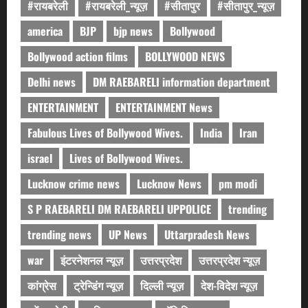
#रायबरेली
#रायबरेली_न्यूज़
#सीतापुर
#सीतापुर_न्यूज़
america
BJP
bjp news
Bollywood
Bollywood action films
BOLLYWOOD NEWS
Delhi news
DM RAEBARELI information department
ENTERTAINMENT
ENTERTAINMENT News
Fabulous Lives of Bollywood Wives.
India
Iran
israel
Lives of Bollywood Wives.
Lucknow crime news
Lucknow News
pm modi
S P RAEBARELI DM RAEBARELI UPPOLICE
trending
trending news
UP News
Uttarpradesh News
war
इंटरनेशनल न्यूज़
उत्तरप्रदेश
उत्तरप्रदेश न्यूज़
कांग्रेस
ट्रेन्डिंग न्यूज़
दिल्ली न्यूज़
देश-विदेश न्यूज़