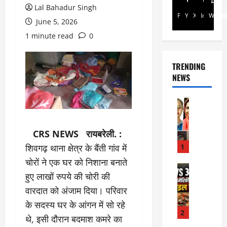
Lal Bahadur Singh
Facebook
Youtube
X
Instagra
Whats
June 5, 2026
1 minute read
0
TRENDING
NEWS
Rajsthan
रा
ज
CRS NEWS रायबरेली. :
स्था
न
1
शिवगढ़ थाना क्षेत्र के बैंती गांव में
में
चोरों ने एक घर को निशाना बनाते
प्र
Internati
हुए लाखों रुपये की चोरी की
World
सू
जॉ
ता
वारदात को अंजाम दिया। परिवार
र्ड
ओं
के सदस्य घर के आंगन में सो रहे
न
की
2
थे, इसी दौरान बदमाश कमरे का
में
मौ