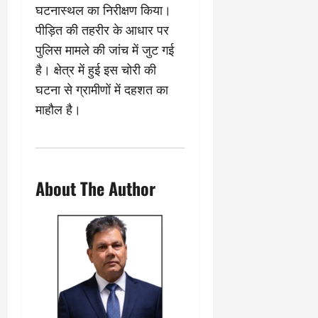
0
ण
घटनास्थल का निरीक्षण किया।
ए
?
ल
पीड़ित की तहरीर के आधार पर
ए
पुलिस मामले की जांच में जुट गई
को
March
है। क्षेत्र में हुई इस चोरी की
र्ट
20,
2026
’
घटना से ग्रामीणों में दहशत का
में
माहौल है।
0
सु
न
वा
ई
About The Author
April
30,
2026
0