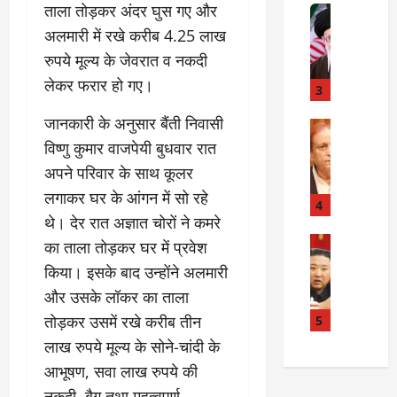
त
ताला तोड़कर अंदर घुस गए और
Internati
त
बा
I
:
अलमारी में रखे करीब 4.25 लाख
ही
n
अ
रुपये मूल्य के जेवरात व नकदी
म
d
स्प
लेकर फरार हो गए।
चा
i
3
ता
क
a
लों
जानकारी के अनुसार बैंती निवासी
र
I
Rampur
की
A
क्या
r
विष्णु कुमार वाजपेयी बुधवार रात
ला
z
बो
a
प
अपने परिवार के साथ कूलर
a
ला
n
र
लगाकर घर के आंगन में सो रहे
m
ई
R
4
वा
थे। देर रात अज्ञात चोरों ने कमरे
K
रा
e
ही
h
न
Internati
l
का ताला तोड़कर घर में प्रवेश
या
उ
a
?
a
ह
किया। इसके बाद उन्होंने अलमारी
त्त
n
t
त्या
और उसके लॉकर का ताला
र
के
i
?
July
को
खि
तोड़कर उसमें रखे करीब तीन
5
o
14,
रि
ला
2026
n
लाख रुपये मूल्य के सोने-चांदी के
July
या
फ
s
15,
आभूषण, सवा लाख रुपये की
0
ई
ग
:
2026
नकदी, बैग तथा महत्वपूर्ण